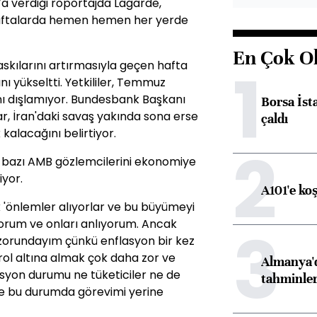
’a verdiği röportajda Lagarde,
n haftalarda hemen hemen her yerde
En Çok O
1
skılarını artırmasıyla geçen hafta
nı yükseltti. Yetkililer, Temmuz
ığını dışlamıyor. Bundesbank Başkanı
Borsa İst
ar, İran'daki savaş yakında sona erse
çaldı
 kalacağını belirtiyor.
2
, bazı AMB gözlemcilerini ekonomiye
iyor.
A101'e ko
ık 'önlemler alıyorlar ve bu büyümeyi
uyorum ve onları anlıyorum. Ancak
3
zorundayım çünkü enflasyon bir kez
rol altına almak çok daha zor ve
Almanya'd
lasyon durumu ne tüketiciler ne de
tahminler
l ve bu durumda görevimi yerine