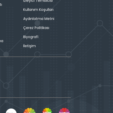
İzleyici Temsilcisi
tı
Kullanım Koşulları
Aydınlatma Metni
Çerez Politikası
Biyografi
ma
İletişim