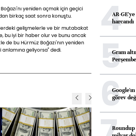
4
Boğazı'nı yeniden açmak için geçici
AR-GE'ye 
dan birkaç saat sonra konuştu.
harcandı
erdeki gelişmelerle ve bir mutabakat
e, bu iyi bir haber olur ve bunu ancak
5
ikle de bu Hürmüz Boğazı'nın yeniden
 anlamına geliyorsa" dedi.
Gram alt
Perşembe 
6
Google'ın
görev değ
7
Roundup d
milyar dol