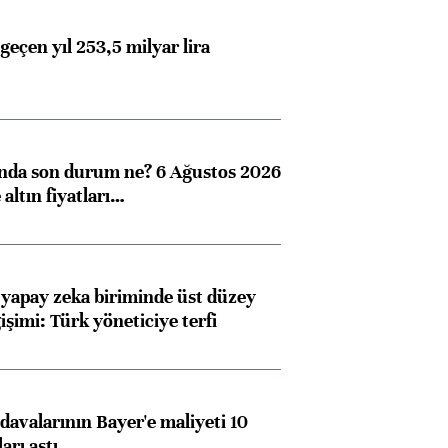
geçen yıl 253,5 milyar lira
ında son durum ne? 6 Ağustos 2026
altın fiyatları…
 yapay zeka biriminde üst düzey
işimi: Türk yöneticiye terfi
Almanya, Commerzbank
Ba
konusunda Unicredit ile
me
avalarının Bayer'e maliyeti 10
görüşmelere hazırlanıyor
arı aştı