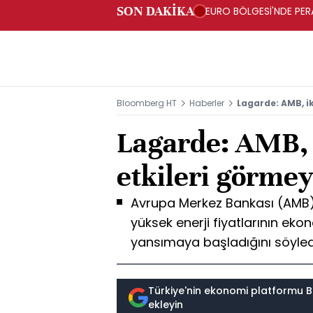
SON DAKİKA
EURO BÖLGESİ'NDE PERA
ARTIŞ
Bloomberg HT
Haberler
Lagarde: AMB, i
Lagarde: AMB, 
etkileri görmey
Avrupa Merkez Bankası (AMB)
yüksek enerji fiyatlarının eko
yansımaya başladığını söyled
Türkiye'nin ekonomi platformu B
ekleyin