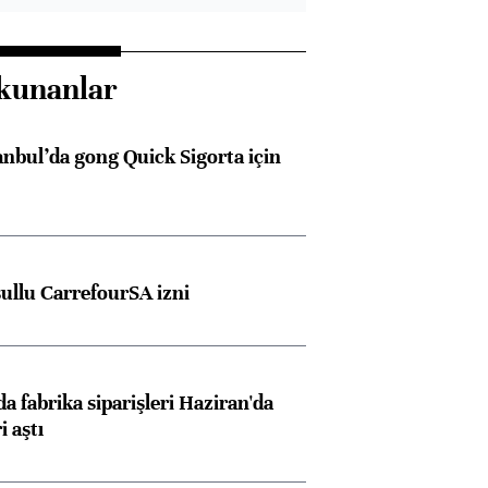
kunanlar
anbul’da gong Quick Sigorta için
şullu CarrefourSA izni
a fabrika siparişleri Haziran'da
i aştı