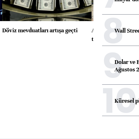
8
Döviz mevduatları artışa geçti
ABD'de konut başla
Wall Stre
toparlandı
9
Dolar ve 
Ağustos 2
10
Küresel p