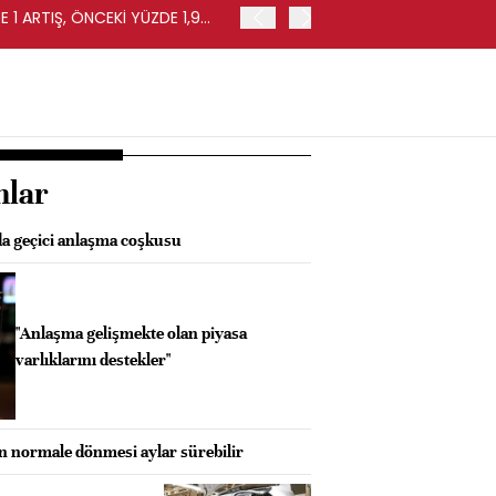
 1 ARTIŞ, ÖNCEKİ YÜZDE 1,9
EURO BÖLGESİ'NDE PERAKE
0,4 ARTIŞ
nlar
da geçici anlaşma coşkusu
"Anlaşma gelişmekte olan piyasa
varlıklarını destekler"
 normale dönmesi aylar sürebilir