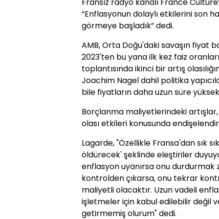
Fransız radyo kanalı France Culture
“Enflasyonun dolaylı etkilerini so
görmeye başladık” dedi.
AMB, Orta Doğu'daki savaşın fiyat ba
2023'ten bu yana ilk kez faiz oranları
toplantısında ikinci bir artış olasıl
Joachim Nagel dahil politika yapıcıl
bile fiyatların daha uzun süre yüksek
Borçlanma maliyetlerindeki artışlar
olası etkileri konusunda endişelendir
Lagarde, "Özellikle Fransa'dan sık s
öldürecek' şeklinde eleştiriler duy
enflasyon uyanırsa onu durdurmak 
kontrolden çıkarsa, onu tekrar kont
maliyetli olacaktır. Uzun vadeli enf
işletmeler için kabul edilebilir deği
getirmemiş olurum" dedi.