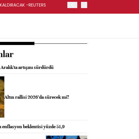
 KALDIRACAK -REUTERS
ABD DIŞİŞLERİ BAKANLIĞI
UYGULANACAK
nlar
Aralık'ta artışını sürdürdü
Altın rallisi 2026’da sürecek mi?
enflasyon beklentisi yüzde 51,9