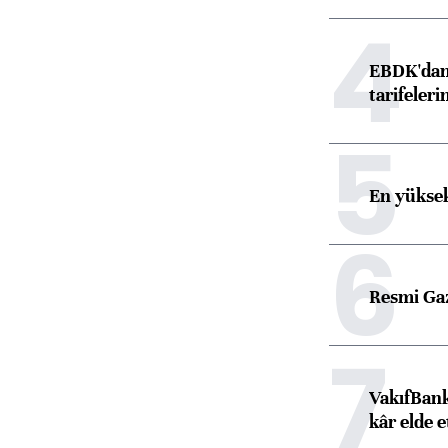
4
EBDK'dan 
tarifeleri
5
En yüksek
6
Resmi Ga
7
VakıfBank
kâr elde e