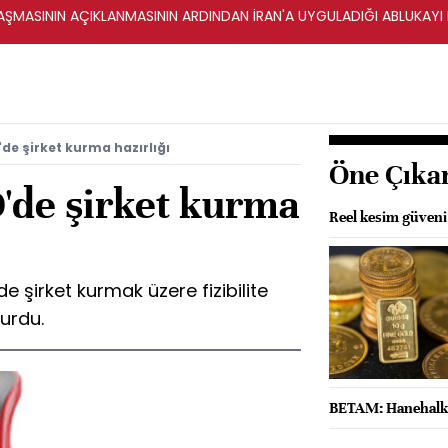
ŞMASININ AÇIKLANMASININ ARDINDAN İRAN'A UYGULADIĞI ABLUKAYI
e şirket kurma hazırlığı
Öne Çıka
de şirket kurma
Reel kesim güveni 
'de şirket kurmak üzere fizibilite
urdu.
BETAM: Hanehalkı 