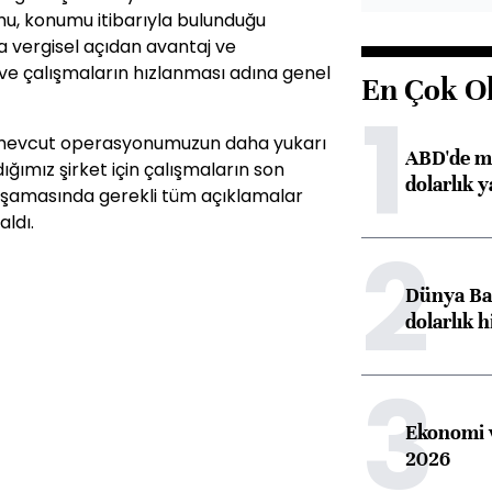
mu, konumu itibarıyla bulunduğu
ya vergisel açıdan avantaj ve
 ve çalışmaların hızlanması adına genel
En Çok O
1
 mevcut operasyonumuzun daha yukarı
ABD'de ma
ğımız şirket için çalışmaların son
dolarlık y
ı aşamasında gerekli tüm açıklamalar
aldı.
2
Dünya Ban
dolarlık h
3
Ekonomi v
2026