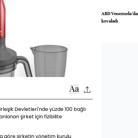
ABD Venezuela’dan
kovaladı
irleşik Devletleri'nde yüzde 100 bağlı
lanan şirket için fizibilite
a göre şirketin yönetim kurulu