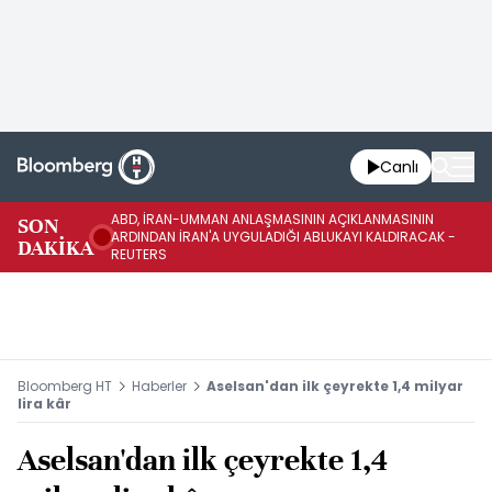
Canlı
ABD, İRAN-UMMAN ANLAŞMASININ AÇIKLANMASININ
AB
SON
ARDINDAN İRAN'A UYGULADIĞI ABLUKAYI KALDIRACAK -
GE
DAKİKA
REUTERS
UY
Bloomberg HT
Haberler
Aselsan'dan ilk çeyrekte 1,4 milyar
lira kâr
Aselsan'dan ilk çeyrekte 1,4