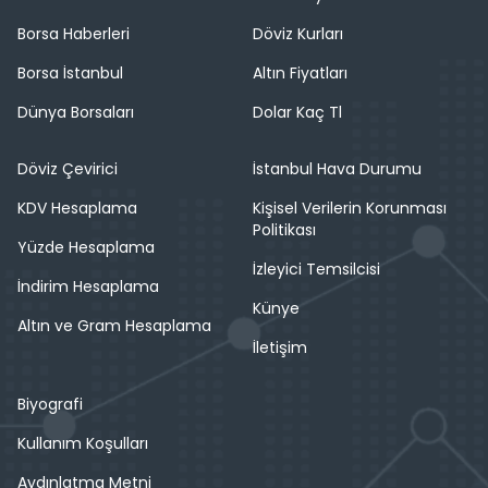
Borsa Haberleri
Döviz Kurları
Borsa İstanbul
Altın Fiyatları
Dünya Borsaları
Dolar Kaç Tl
Döviz Çevirici
İstanbul Hava Durumu
KDV Hesaplama
Kişisel Verilerin Korunması
Politikası
Yüzde Hesaplama
İzleyici Temsilcisi
İndirim Hesaplama
Künye
Altın ve Gram Hesaplama
İletişim
Biyografi
Kullanım Koşulları
Aydınlatma Metni