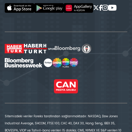
Sitemizdeki veriler Foreks tarafından sağlanmaktadır. NASDAQ, Dow Jones
Industrial Average, SHCOM, FTSE 100, CAC 40, DAX 30, Hang Seng, IBEX 35,
BOVESPA, VİOP ve Tahvil-bono verileri 15 dakika; CME, NYMEX VE S&P verileri 10