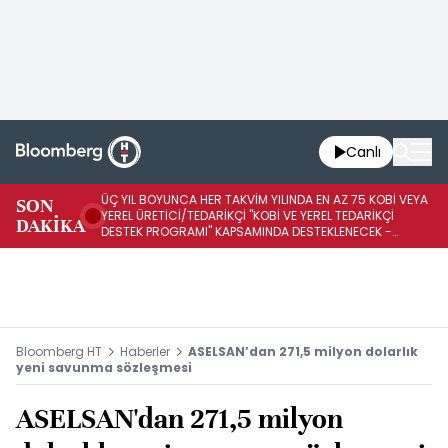
Canlı
ÜÇ YIL BOYUNCA HER TAKVİM YILINDA EN AZ 75 KOBİ VEYA
İŞ
SON
YEREL ÜRETİCİ/TEDARİKÇİ "KOBİ VE YEREL TEDARİKÇİ
ED
DAKİKA
DESTEK PROGRAMI" KAPSAMINDA DESTEKLENECEK -
A1
REKABET KURUMU
K
Bloomberg HT
Haberler
ASELSAN’dan 271,5 milyon dolarlık
yeni savunma sözleşmesi
ASELSAN'dan 271,5 milyon