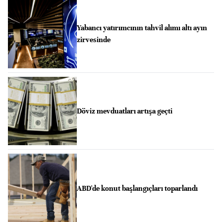
Yabancı yatırımcının tahvil alımı altı ayın
zirvesinde
Döviz mevduatları artışa geçti
ABD'de konut başlangıçları toparlandı