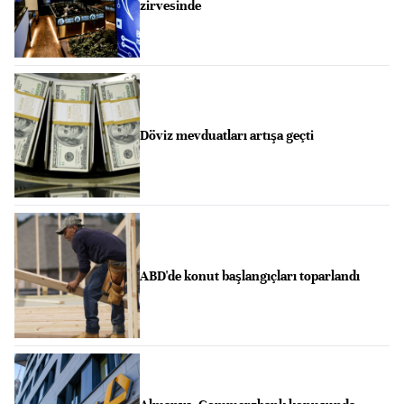
zirvesinde
Döviz mevduatları artışa geçti
ABD'de konut başlangıçları toparlandı