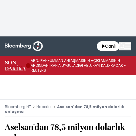
Canlı
ABD, İRAN-UMMAN ANLAŞMASININ AÇIKLANMASININ
AB
SON
ARDINDAN İRAN'A UYGULADIĞI ABLUKAYI KALDIRACAK -
GE
DAKİKA
REUTERS
UY
Bloomberg HT
Haberler
Aselsan’dan 78,5 milyon dolarlık
anlaşma
Aselsan'dan 78,5 milyon dolarlık