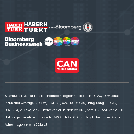
Sitemizdeki veriler Foreks tarafından sağlanmaktadır. NASDAQ, Dow Jones
Industrial Average, SHCOM, FTSE 100, CAC 40, DAX 30, Hang Seng, IBEX 35,
BOVESPA, VİOP ve Tahvil-bono verileri 15 dakika; CME, NYMEX VE S&P verileri 10
dakika gecikmeli verilmektedir. YASAL UYARI © 2026 Kayıtlı Elektronik Posta
Adresi : cgorsel@hs03.kep.tr