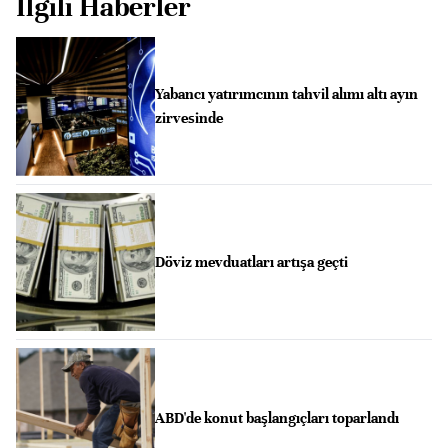
İlgili Haberler
Yabancı yatırımcının tahvil alımı altı ayın
zirvesinde
Döviz mevduatları artışa geçti
ABD'de konut başlangıçları toparlandı