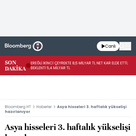
Canlı
SON
EREĞLİ İKİNCİ ÇEYREKTE 8,5 MİLYAR TL NET KAR ELDE ETTİ;
BO
DAKİKA
BEKLENTİ 5,4 MİLYAR TL
YÜ
Bloomberg HT
Haberler
Asya hisseleri 3. haftalık yükselişi
hazırlanıyor
Asya hisseleri 3. haftalık yükselişi