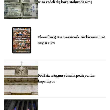
Kısa vadeli dış borç stokunda artış
Bloomberg Businessweek Türkiye'nin 139.
sayısı çıktı
Fed faiz artışına yönelik pozisyonlar
kapatılıyor