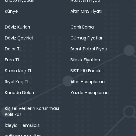
Kripto Fiyatları
Ata Altın Fiyatı
Künye
Altın ONS Fiyatı
Döviz Kurları
Canlı Borsa
Döviz Çevirici
Gümüş Fiyatları
Dolar TL
Brent Petrol Fiyatı
Euro TL
Bilezik Fiyatları
Sterin Kaç TL
BIST 100 Endeksi
Riyal Kaç TL
Altın Hesaplama
Kanada Doları
Yüzde Hesaplama
Kişisel Verilerin Korunması
Politikası
İzleyici Temsilcisi