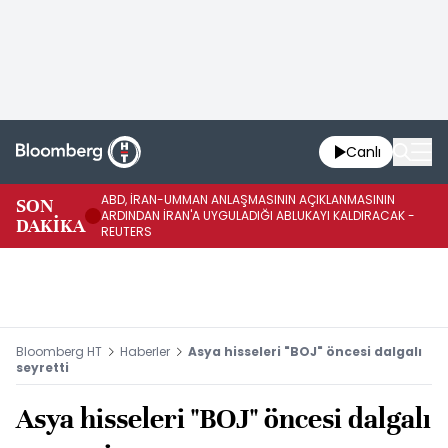
Canlı
ABD, İRAN-UMMAN ANLAŞMASININ AÇIKLANMASININ
AB
SON
ARDINDAN İRAN'A UYGULADIĞI ABLUKAYI KALDIRACAK -
GE
DAKİKA
REUTERS
UY
Bloomberg HT
Haberler
Asya hisseleri "BOJ" öncesi dalgalı
seyretti
Asya hisseleri "BOJ" öncesi dalgalı