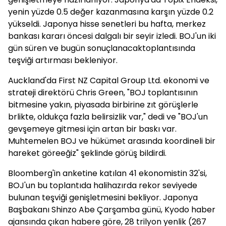
yenin yüzde 0.5 değer kazanmasına karşın yüzde 0.2
yükseldi. Japonya hisse senetleri bu hafta, merkez
bankası kararı öncesi dalgalı bir seyir izledi. BOJ'un iki
gün süren ve bugün sonuçlanacaktoplantısında
teşviği artırması bekleniyor.
Auckland'da First NZ Capital Group Ltd. ekonomi ve
strateji direktörü Chris Green, "BOJ toplantısının
bitmesine yakın, piyasada birbirine zıt görüşlerle
brlikte, oldukça fazla belirsizlik var," dedi ve "BOJ'un
gevşemeye gitmesi için artan bir baskı var.
Muhtemelen BOJ ve hükümet arasında koordineli bir
hareket göreeğiz" şeklinde görüş bildirdi.
Bloomberg'in anketine katılan 41 ekonomistin 32'si,
BOJ'un bu toplantıda halihazırda rekor seviyede
bulunan teşviği genişletmesini bekliyor. Japonya
Başbakanı Shinzo Abe Çarşamba günü, Kyodo haber
ajansında çıkan habere göre, 28 trilyon yenlik (267