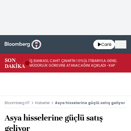
Canlı
SON
İŞ BANKASI, CAHİT ÇINAR'IN 1 EYLÜL İTİBARIYLA GENEL
İŞ
DAKİKA
MÜDÜRLÜK GÖREVİNE ATANACAĞINI AÇIKLADI -KAP
GÖ
Bloomberg HT
Haberler
Asya hisselerine güçlü satış geliyor
Asya hisselerine güçlü satış
geliyor