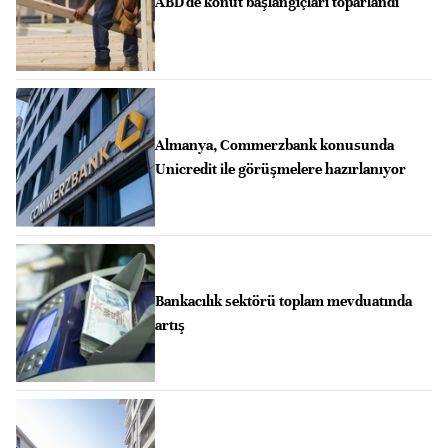
ABD'de konut başlangıçları toparlandı
Almanya, Commerzbank konusunda
Unicredit ile görüşmelere hazırlanıyor
Bankacılık sektörü toplam mevduatında
artış