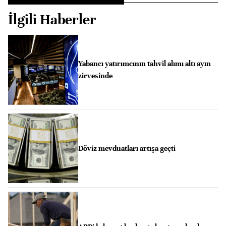
İlgili Haberler
Yabancı yatırımcının tahvil alımı altı ayın
zirvesinde
Döviz mevduatları artışa geçti