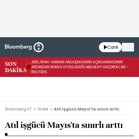
Canlı
ABD, İRAN-UMMAN ANLAŞMASININ AÇIKLANMASININ
AB
SON
ARDINDAN İRAN'A UYGULADIĞI ABLUKAYI KALDIRACAK -
GE
DAKİKA
REUTERS
UY
Bloomberg HT
Grafik
Atıl işgücü Mayıs'ta sınırlı arttı
Atıl işgücü Mayıs'ta sınırlı arttı