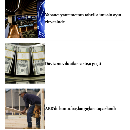
Yabancı yatırımcının tahvil alımı altı ayın
zirvesinde
Döviz mevduatları artışa geçti
ABD'de konut başlangıçları toparlandı