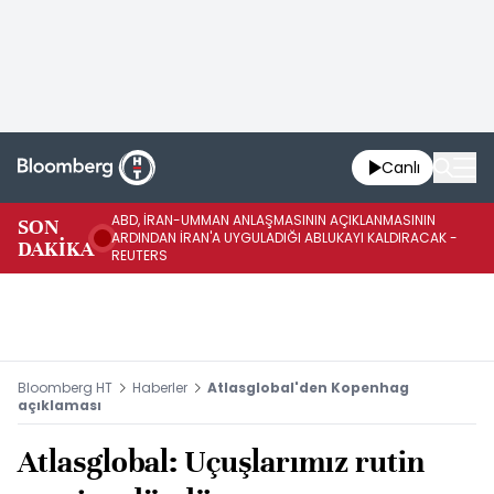
Canlı
ABD, İRAN-UMMAN ANLAŞMASININ AÇIKLANMASININ
AB
SON
ARDINDAN İRAN'A UYGULADIĞI ABLUKAYI KALDIRACAK -
GE
DAKİKA
REUTERS
UY
Bloomberg HT
Haberler
Atlasglobal'den Kopenhag
açıklaması
Atlasglobal: Uçuşlarımız rutin