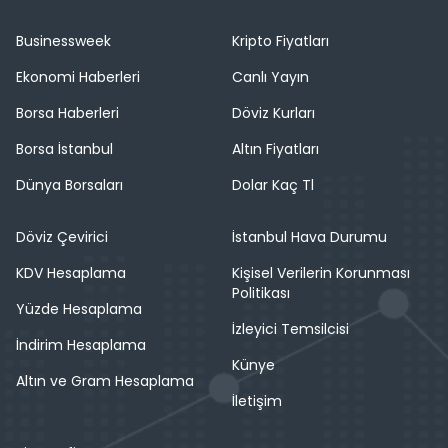
Businessweek
Kripto Fiyatları
Ekonomi Haberleri
Canlı Yayın
Borsa Haberleri
Döviz Kurları
Borsa İstanbul
Altın Fiyatları
Dünya Borsaları
Dolar Kaç Tl
Döviz Çevirici
İstanbul Hava Durumu
KDV Hesaplama
Kişisel Verilerin Korunması
Politikası
Yüzde Hesaplama
İzleyici Temsilcisi
İndirim Hesaplama
Künye
Altın ve Gram Hesaplama
İletişim