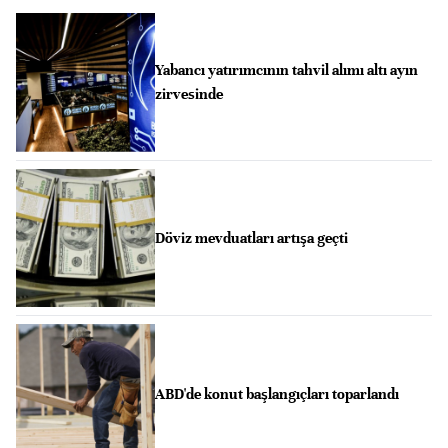
Yabancı yatırımcının tahvil alımı altı ayın
zirvesinde
Döviz mevduatları artışa geçti
ABD'de konut başlangıçları toparlandı