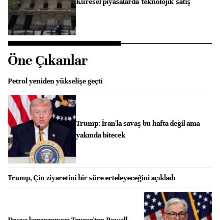
Küresel piyasalarda 'teknolojik' satış
Öne Çıkanlar
Petrol yeniden yükselişe geçti
Trump: İran'la savaş bu hafta değil ama
yakında bitecek
Trump, Çin ziyaretini bir süre erteleyeceğini açıkladı
Dosya kapanmıyor: Trump'tan Powell