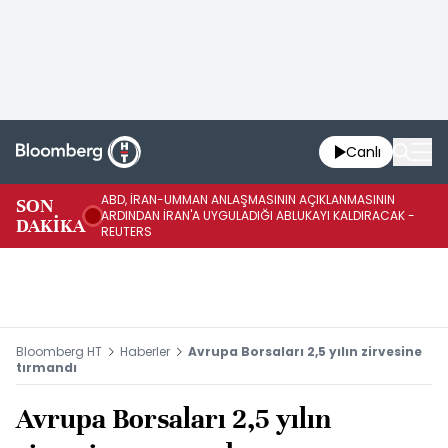
Canlı
ABD, İRAN-UMMAN ANLAŞMASININ AÇIKLANMASININ
AB
SON
ARDINDAN İRAN'A UYGULADIĞI ABLUKAYI KALDIRACAK -
GE
DAKİKA
REUTERS
UY
Bloomberg HT
Haberler
Avrupa Borsaları 2,5 yılın zirvesine
tırmandı
Avrupa Borsaları 2,5 yılın