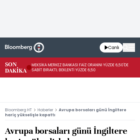
Canlı
SON
MEKSİKA MERKEZ BANKASI FAİZ ORANINI YÜZDE 6,50'DE
OY
DAKİKA
SABİT BIRAKTI; BEKLENTİ YÜZDE 6,50
AÇ
Bloomberg HT
Haberler
Avrupa borsaları günü İngiltere
hariç yükselişle kapattı
Avrupa borsaları günü İngiltere