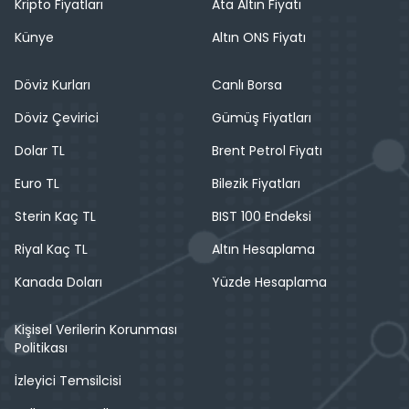
Kripto Fiyatları
Ata Altın Fiyatı
Künye
Altın ONS Fiyatı
Döviz Kurları
Canlı Borsa
Döviz Çevirici
Gümüş Fiyatları
Dolar TL
Brent Petrol Fiyatı
Euro TL
Bilezik Fiyatları
Sterin Kaç TL
BIST 100 Endeksi
Riyal Kaç TL
Altın Hesaplama
Kanada Doları
Yüzde Hesaplama
Kişisel Verilerin Korunması
Politikası
İzleyici Temsilcisi