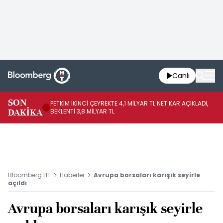
Canlı
SON
PETKİM İKİNCİ ÇEYREKTE 4,1 MİLYAR TL NET KAR AÇIKLADI,
İR
DAKİKA
BEKLENTİ 3,8 MİLYAR TL
UY
Bloomberg HT
Haberler
Avrupa borsaları karışık seyirle
açıldı
Avrupa borsaları karışık seyirle