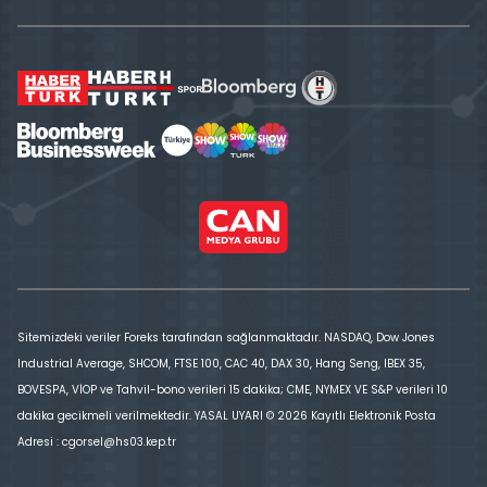
Sitemizdeki veriler Foreks tarafından sağlanmaktadır. NASDAQ, Dow Jones
Industrial Average, SHCOM, FTSE 100, CAC 40, DAX 30, Hang Seng, IBEX 35,
BOVESPA, VİOP ve Tahvil-bono verileri 15 dakika; CME, NYMEX VE S&P verileri 10
dakika gecikmeli verilmektedir. YASAL UYARI © 2026 Kayıtlı Elektronik Posta
Adresi : cgorsel@hs03.kep.tr