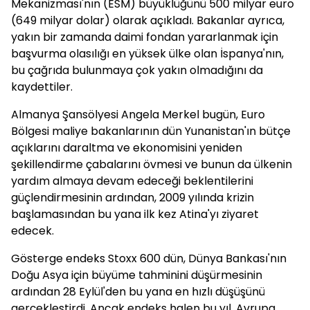
Mekanizması'nın (ESM) büyüklüğünü 500 milyar euro
(649 milyar dolar) olarak açıkladı. Bakanlar ayrıca,
yakın bir zamanda daimi fondan yararlanmak için
başvurma olasılığı en yüksek ülke olan İspanya'nın,
bu çağrıda bulunmaya çok yakın olmadığını da
kaydettiler.
Almanya Şansölyesi Angela Merkel bugün, Euro
Bölgesi maliye bakanlarının dün Yunanistan'ın bütçe
açıklarını daraltma ve ekonomisini yeniden
şekillendirme çabalarını övmesi ve bunun da ülkenin
yardım almaya devam edeceği beklentilerini
güçlendirmesinin ardından, 2009 yılında krizin
başlamasından bu yana ilk kez Atina'yı ziyaret
edecek.
Gösterge endeks Stoxx 600 dün, Dünya Bankası'nın
Doğu Asya için büyüme tahminini düşürmesinin
ardından 28 Eylül'den bu yana en hızlı düşüşünü
gerçekleştirdi. Ancak endeks halen bu yıl, Avrupa