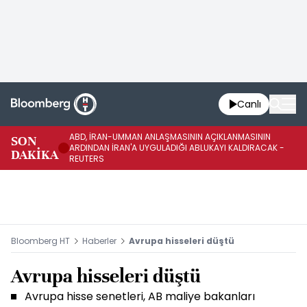
Canlı
ABD, İRAN-UMMAN ANLAŞMASININ AÇIKLANMASININ
AB
SON
ARDINDAN İRAN'A UYGULADIĞI ABLUKAYI KALDIRACAK -
GE
DAKİKA
REUTERS
UY
Bloomberg HT
Haberler
Avrupa hisseleri düştü
Avrupa hisseleri düştü
Avrupa hisse senetleri, AB maliye bakanları