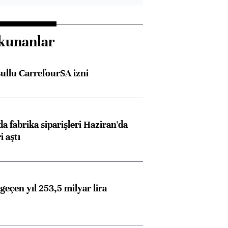
kunanlar
şullu CarrefourSA izni
a fabrika siparişleri Haziran'da
i aştı
Almanya, Commerzbank
Ba
konusunda Unicredit ile
me
görüşmelere hazırlanıyor
geçen yıl 253,5 milyar lira