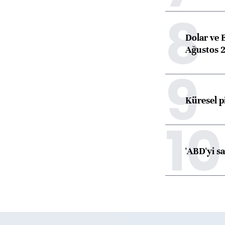
8
Dolar ve 
Ağustos 2
9
Küresel p
10
'ABD'yi s