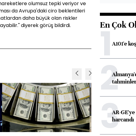
hareketlere olumsuz tepki veriyor ve
ası da Avrupa'daki ciro beklentileri
ırsatlardan daha büyük olan riskler
En Çok O
1
yabilir." diyerek görüş bildirdi.
A101'e ko
2
Almanya'd
tahminler
3
AR-GE'ye 
harcandı