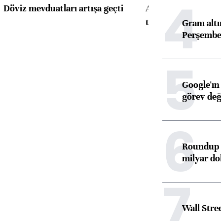
4
Döviz mevduatları artışa geçti
ABD'de konut başla
toparlandı
Gram alt
Perşembe 
5
Google'ın
görev değ
6
Roundup d
milyar dol
7
Wall Stre