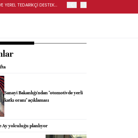
VE YEREL TEDARİKÇİ DESTEK
İŞLEM SONUCUNDA REKABET
İSE CARREFOURSA MAĞAZ
nlar
fta
Sanayi Bakanlığı'ndan "otomotivde yerli
katkı oranı" açıklaması
 Ay yolculuğu planlıyor