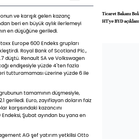
Ticaret Bakanı Bo
ronun ve karışık gelen kazanç
HT'ye BYD açıklam
ndan beri en büyük aylık ilerlemeyi
ın en düşüğüne geriledi.
 Stoxx Europe 600 Endeks grupları
eştirdi. Royal Bank of Scotland Plc.,
5.7 düştü. Renault SA ve Volkswagen
ağı endişesiyle yüzde 4'ten fazla
leri tutturamaması üzerine yüzde 6 ile
i grubunun tamamının düşmesiyle,
.1 geriledi. Euro, zayıflayan doların faiz
olar karşısındaki kazancını
0 Endeksi, Şubat ayından bu yana en
gement AG şef yatırım yetkilisi Otto