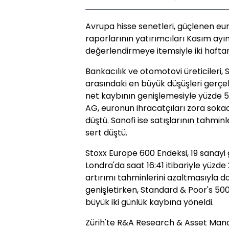
Avrupa hisse senetleri, güçlenen eu
raporlarının yatırımcıları Kasım ayı
değerlendirmeye itemsiyle iki haftan
Bankacılık ve otomotovi üreticileri,
arasındaki en büyük düşüşleri gerçekl
net kaybının genişlemesiyle yüzde 
AG, euronun ihracatçıları zora sokac
düştü. Sanofi ise satışlarının tahmin
sert düştü.
Stoxx Europe 600 Endeksi, 19 sanay
Londra'da saat 16:41 itibariyle yüzde 2
artırımı tahminlerini azaltmasıyla d
genişletirken, Standard & Poor's 50
büyük iki günlük kaybına yöneldi.
Zürih'te R&A Research & Asset Mana