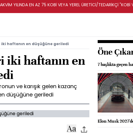
KVİM YILINDA EN AZ 75 KOBİ VEYA YEREL ÜRETİCİ/TEDARİKÇİ "KOBİ 
A DESTEKLENECEK -REKABET KURUMU
i iki haftanın en düşüğüne geriledi
Öne Çıka
i iki haftanın en
7 başlıkta geçen ha
edi
ronun ve karışık gelen kazanç
 en düşüğüne geriledi
Elon Musk 2027'de