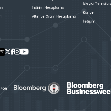
İzleyici Temsilcis
rı
İndirim Hesaplama
Künye
l
Altın ve Gram Hesaplama
İletişim