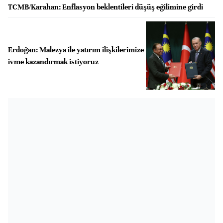
TCMB/Karahan: Enflasyon beklentileri düşüş eğilimine girdi
Erdoğan: Malezya ile yatırım ilişkilerimize
ivme kazandırmak istiyoruz