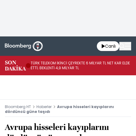
Canlı
SON
TÜRK TELEKOM İKİNCİ ÇEYREKTE 6 MİLYAR TL NET KAR ELDE
AB
DAKİKA
ETTİ; BEKLENTİ 4,9 MİLYAR TL
İR
Bloomberg HT
Haberler
Avrupa hisseleri kayıplarını
dördüncü güne taşıdı
Avrupa hisseleri kayıplarını