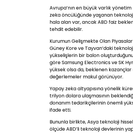
Avrupa’nın en büyük varlık yönetim 
zeka öncülüğünde yaşanan teknoloji h
hala alan var, ancak ABD faiz beklent
tehdit edebilir.
Kurumun Gelişmekte Olan Piyasalar St
Güney Kore ve Tayvan’daki teknoloji
yükselişlerin bir balon oluşturduğun
göre Samsung Electronics ve SK Hynix 
yüksek olsa da, beklenen kazançlar
değerlemeler makul görünüyor.
Yapay zeka altyapısına yönelik küre
trilyon dolara ulaşmasının beklendiğin
donanım tedarikçilerinin önemli yük
ifade etti.
Bununla birlikte, Asya teknoloji hiss
ölçüde ABD’li teknoloji devlerinin y