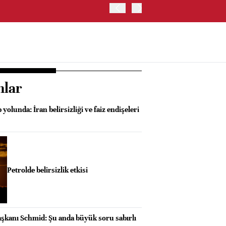
OYAK ÇİMENTO İKİNCİ ÇEY
nlar
p yolunda: İran belirsizliği ve faiz endişeleri
Petrolde belirsizlik etkisi
aşkanı Schmid: Şu anda büyük soru sabırlı