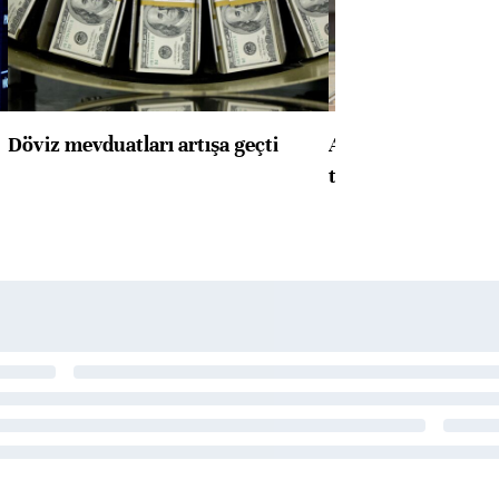
Döviz mevduatları artışa geçti
ABD'de konut başla
toparlandı