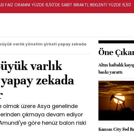
I FAİZ ORANINI YÜZDE 6,50'DE SABİT BIRAKTI; BEKLENTİ YÜZDE 6,50
büyük varlık yönetim şirketi yapay zekada
Öne Çıka
büyük varlık
Altın haftalık kayı
baskı yarattı
i yapay zekada
r
e olmak üzere Asya genelinde
elerinden çıkmaya devam ediyor
mundi'ye göre henüz balon riski
Kansas City Fed B