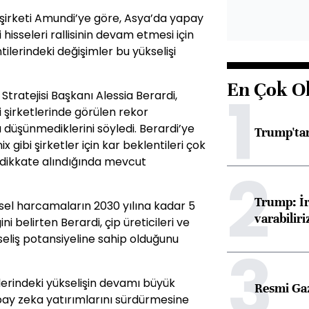
şirketi Amundi’ye göre, Asya’da yapay
isseleri rallisinin devam etmesi için
ilerindeki değişimler bu yükselişi
En Çok O
1
ratejisi Başkanı Alessia Berardi,
 şirketlerinde görülen rekor
u düşünmediklerini söyledi. Berardi’ye
Trump'tan
gibi şirketler için kar beklentileri çok
 dikkate alındığında mevcut
2
Trump: İr
sel harcamaların 2030 yılına kadar 5
varabiliri
i belirten Berardi, çip üreticileri ve
seliş potansiyeline sahip olduğunu
3
elerindeki yükselişin devamı büyük
Resmi Ga
apay zeka yatırımlarını sürdürmesine