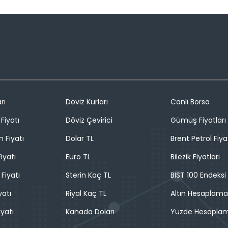
rı
Döviz Kurları
Canlı Borsa
Fiyatı
Döviz Çevirici
Gümüş Fiyatları
n Fiyatı
Dolar TL
Brent Petrol Fiya
iyatı
Euro TL
Bilezik Fiyatları
 Fiyatı
Sterin Kaç TL
BIST 100 Endeksi
yatı
Riyal Kaç TL
Altın Hesaplama
iyatı
Kanada Doları
Yüzde Hesapla