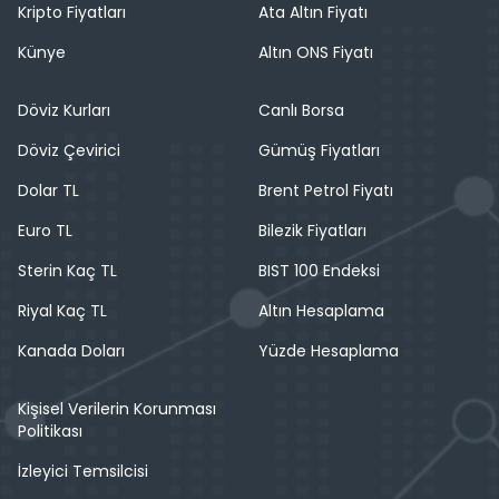
Kripto Fiyatları
Ata Altın Fiyatı
Künye
Altın ONS Fiyatı
Döviz Kurları
Canlı Borsa
Döviz Çevirici
Gümüş Fiyatları
Dolar TL
Brent Petrol Fiyatı
Euro TL
Bilezik Fiyatları
Sterin Kaç TL
BIST 100 Endeksi
Riyal Kaç TL
Altın Hesaplama
Kanada Doları
Yüzde Hesaplama
Kişisel Verilerin Korunması
Politikası
İzleyici Temsilcisi