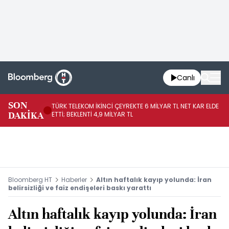
Canlı
SON
TÜRK TELEKOM İKİNCİ ÇEYREKTE 6 MİLYAR TL NET KAR ELDE
AB
DAKİKA
ETTİ; BEKLENTİ 4,9 MİLYAR TL
İR
Bloomberg HT
Haberler
Altın haftalık kayıp yolunda: İran
belirsizliği ve faiz endişeleri baskı yarattı
Altın haftalık kayıp yolunda: İran