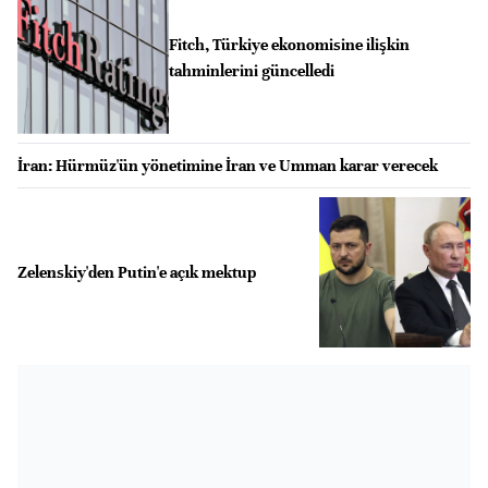
Fitch, Türkiye ekonomisine ilişkin
tahminlerini güncelledi
İran: Hürmüz'ün yönetimine İran ve Umman karar verecek
Zelenskiy'den Putin'e açık mektup