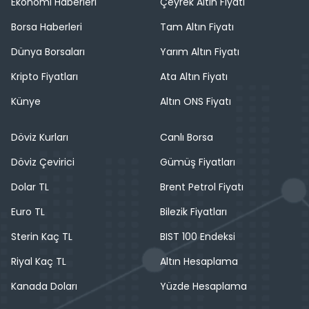
Ekonomi Haberleri
Çeyrek Altın Fiyatı
Borsa Haberleri
Tam Altın Fiyatı
Dünya Borsaları
Yarım Altın Fiyatı
Kripto Fiyatları
Ata Altın Fiyatı
Künye
Altın ONS Fiyatı
Döviz Kurları
Canlı Borsa
Döviz Çevirici
Gümüş Fiyatları
Dolar TL
Brent Petrol Fiyatı
Euro TL
Bilezik Fiyatları
Sterin Kaç TL
BIST 100 Endeksi
Riyal Kaç TL
Altın Hesaplama
Kanada Doları
Yüzde Hesaplama