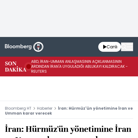
Canlı
ABD, İRAN-UMMAN ANLAŞMASININ AÇIKLANMASININ
AB
SON
ARDINDAN İRAN'A UYGULADIĞI ABLUKAYI KALDIRACAK -
GE
DAKİKA
REUTERS
UY
Bloomberg HT
Haberler
İran: Hürmüz'ün yönetimine İran ve
Umman karar verecek
İran: Hürmüz'ün yönetimine İran