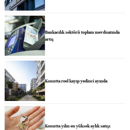
Bankacılık sektörü toplam mevduatında
artış
Konutta reel kayıp yedinci ayında
Konutta yılın en yüksek aylık satışı