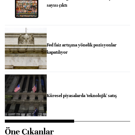
sayısı çıktı
Fed faiz artışına yönelik pozisyonlar
kapatılıyor
Küresel piyasalarda 'teknolojik' satış
Öne Çıkanlar