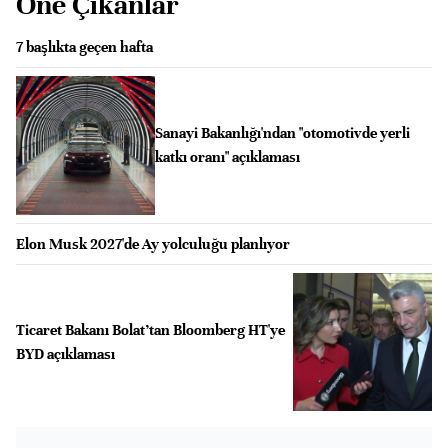
Öne Çıkanlar
7 başlıkta geçen hafta
Sanayi Bakanlığı'ndan "otomotivde yerli
katkı oranı" açıklaması
Elon Musk 2027'de Ay yolculuğu planlıyor
Ticaret Bakanı Bolat’tan Bloomberg HT'ye
BYD açıklaması