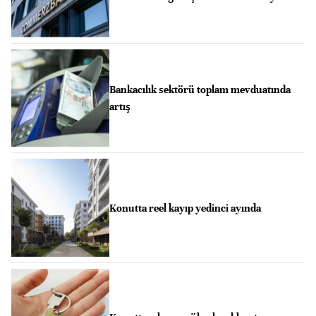
Bankacılık sektörü toplam mevduatında
artış
Konutta reel kayıp yedinci ayında