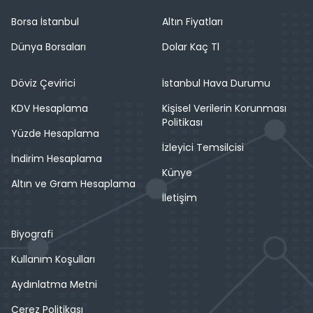
Borsa İstanbul
Altın Fiyatları
Dünya Borsaları
Dolar Kaç Tl
Döviz Çevirici
İstanbul Hava Durumu
KDV Hesaplama
Kişisel Verilerin Korunması
Politikası
Yüzde Hesaplama
İzleyici Temsilcisi
İndirim Hesaplama
Künye
Altın ve Gram Hesaplama
İletişim
Biyografi
Kullanım Koşulları
Aydınlatma Metni
Çerez Politikası