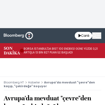
Canlı
SON
BORSA İSTANBUL'DA BIST 100 ENDEKSİ GÜNE YÜZDE 0,21
GÜ
DAKİKA
ARTIŞLA 13 BİN 827 PUAN İLE BAŞLADI
TA
Bloomberg HT
Haberler
Avrupa'da mevduat "çevre"den
kaçıp, "çekirdeğe" koşuyor
Avrupa'da mevduat "çevre"den