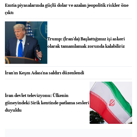
Emtia piyasalarında güçlü dolar ve azalan jeopolitik riskler öne
çıktı
Trump: (İran'da) Başlattığımız işi askeri
olarak tamamlamak zorunda kalabiliriz
İran'ın Keşm Adası'na saldırı düzenlendi
İran devlet televizyonu: Ülkenin
güneyindeki Sirik kentinde patlama sesleri
duyuldu