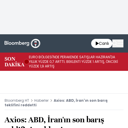
Canlı
EURO BÖLGESİ'NDE PERAKENDE SATIŞLAR HAZİRAN'DA
EU
SON
YILLIK YÜZDE 0,7 ARTTI; BEKLENTİ YÜZDE 1 ARTIŞ, ÖNCEKİ
AY
DAKİKA
YÜZDE 1,9 ARTIŞ
ÖN
Bloomberg HT
Haberler
Axios: ABD, İran'ın son barış
teklifini reddetti
Axios: ABD, İran'ın son barış