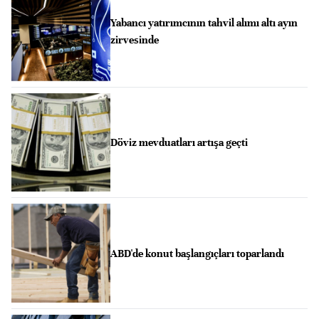
Yabancı yatırımcının tahvil alımı altı ayın
zirvesinde
Döviz mevduatları artışa geçti
ABD'de konut başlangıçları toparlandı