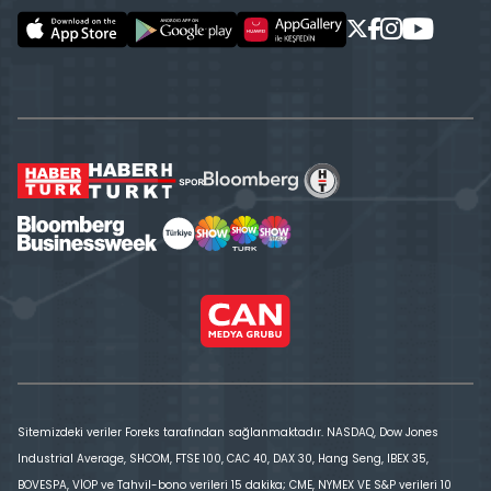
Sitemizdeki veriler Foreks tarafından sağlanmaktadır. NASDAQ, Dow Jones
Industrial Average, SHCOM, FTSE 100, CAC 40, DAX 30, Hang Seng, IBEX 35,
BOVESPA, VİOP ve Tahvil-bono verileri 15 dakika; CME, NYMEX VE S&P verileri 10