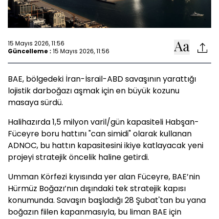
15 Mayıs 2026, 11:56
Güncelleme :
15 Mayıs 2026, 11:56
BAE, bölgedeki İran-İsrail-ABD savaşının yarattığı
lojistik darboğazı aşmak için en büyük kozunu
masaya sürdü.
Halihazırda 1,5 milyon varil/gün kapasiteli Habşan-
Füceyre boru hattını "can simidi" olarak kullanan
ADNOC, bu hattın kapasitesini ikiye katlayacak yeni
projeyi stratejik öncelik haline getirdi.
Umman Körfezi kıyısında yer alan Füceyre, BAE’nin
Hürmüz Boğazı’nın dışındaki tek stratejik kapısı
konumunda. Savaşın başladığı 28 Şubat'tan bu yana
boğazın fiilen kapanmasıyla, bu liman BAE için