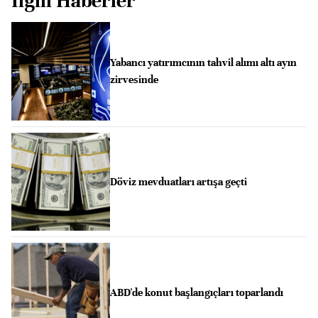
İlgili Haberler
Yabancı yatırımcının tahvil alımı altı ayın
zirvesinde
Döviz mevduatları artışa geçti
ABD'de konut başlangıçları toparlandı