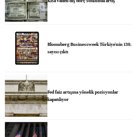
Kısa vadeli dış borç stokunda artış
Bloomberg Businessweek Türkiye'nin 139.
sayısı çıktı
Fed faiz artışına yönelik pozisyonlar
kapatılıyor