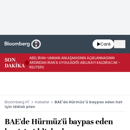
Canlı
ABD, İRAN-UMMAN ANLAŞMASININ AÇIKLANMASININ
AB
SON
ARDINDAN İRAN'A UYGULADIĞI ABLUKAYI KALDIRACAK -
GE
DAKİKA
REUTERS
UY
Bloomberg HT
Haberler
BAE'de Hürmüz'ü baypas eden hat
için iddialı plan
BAE'de Hürmüz'ü baypas eden