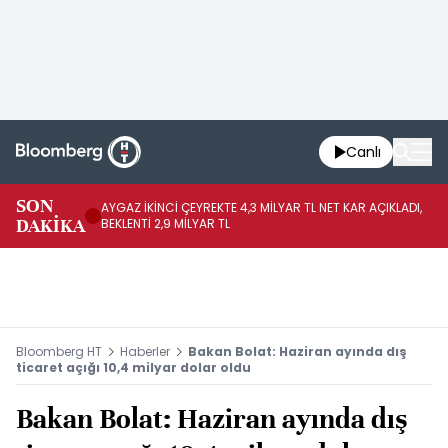
Canlı
SON
AYGAZ İKİNCİ ÇEYREKTE 4,3 MİLYAR TL NET KAR AÇIKLADI,
AB
DAKİKA
BEKLENTİ 2,9 MİLYAR TL
BU
Bloomberg HT
Haberler
Bakan Bolat: Haziran ayında dış
ticaret açığı 10,4 milyar dolar oldu
Bakan Bolat: Haziran ayında dış