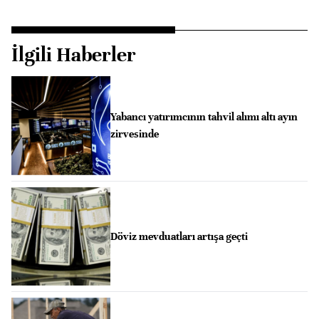
İlgili Haberler
Yabancı yatırımcının tahvil alımı altı ayın
zirvesinde
Döviz mevduatları artışa geçti