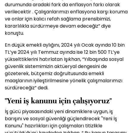
durumunda aradaki fark da enflasyon farkı olarak
verilecektir . Çalışanlarımızı enflasyona karşı koruma
ve onlar için kalıcı refah sağlama prensibimizi,
kararlılıkla sürdürmeye devam edeceğiz” diye
konuştu.
En düşük emekli aylığını, 2024 yılı Ocak ayında 10 bin
TL’ye 2024 yılı Temmuz ayında ise 12 bin 500 TL’ye
yükselttiklerini hatırlatan Işıkhan, “Yılbaşında sosyal
güvenlik sistemimizin aktüeryal dengesini de
gözeterek, bütçemiz doğrultusunda emekli
maaşlarının iyileştirilmesine yönelik çalışmalarımızı
sürdüreceğiz” dedi.
"Yeni iş kanunu için çalışıyoruz"
İş gücü piyasasındaki yeni dinamiklere uygun, iş
barışını ve sosyal güvenliği güçlendirecek "Yeni İş
Kanunu" hazırlıkları için çalışmaları titizlikle
yürütüldüğünü kaydeden Işıkhan, “ Bu kanun tasarımı