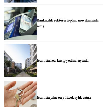
Bankacılık sektörü toplam mevduatında
artış
Konutta reel kayıp yedinci ayında
Konutta yılın en yüksek aylık satışı