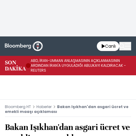
Canlı
ABD, İRAN-UMMAN ANLAŞMASININ AÇIKLANMASININ
AB
SON
ARDINDAN İRAN'A UYGULADIĞI ABLUKAYI KALDIRACAK -
GE
DAKİKA
REUTERS
UY
Bloomberg HT
Haberler
Bakan Işıkhan'dan asgari ücret ve
emekli maaşı açıklaması
Bakan Işıkhan'dan asgari ücret ve