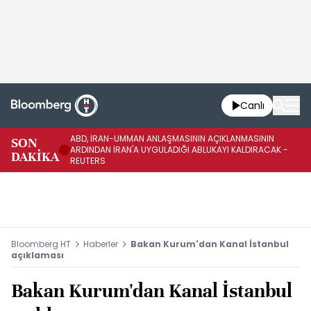
Canlı
ABD, İRAN-UMMAN ANLAŞMASININ AÇIKLANMASININ
AB
SON
ARDINDAN İRAN'A UYGULADIĞI ABLUKAYI KALDIRACAK -
GE
DAKİKA
REUTERS
UY
Bloomberg HT
Haberler
Bakan Kurum'dan Kanal İstanbul
açıklaması
Bakan Kurum'dan Kanal İstanbul