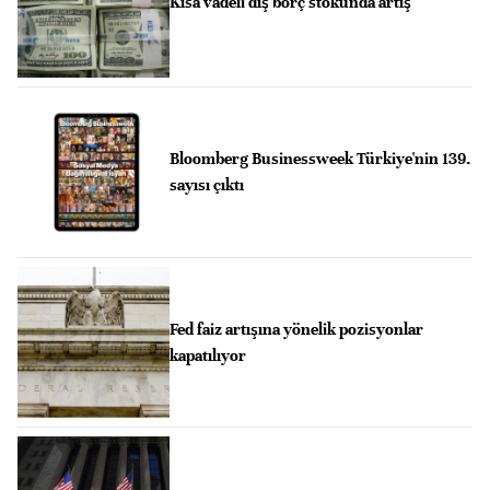
Kısa vadeli dış borç stokunda artış
Bloomberg Businessweek Türkiye'nin 139.
sayısı çıktı
Fed faiz artışına yönelik pozisyonlar
kapatılıyor