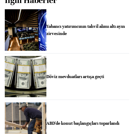
İlgili Haberler
Yabancı yatırımcının tahvil alımı altı ayın
zirvesinde
Döviz mevduatları artışa geçti
ABD'de konut başlangıçları toparlandı