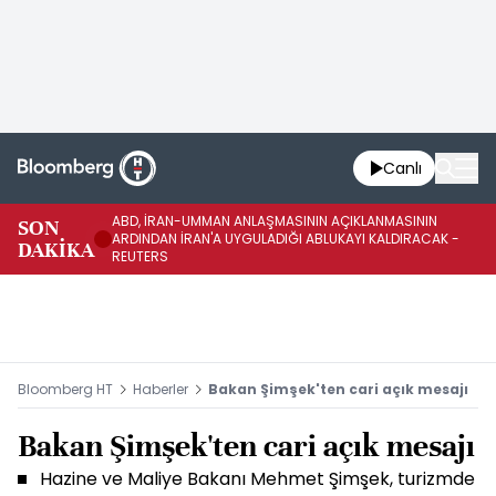
Canlı
ABD, İRAN-UMMAN ANLAŞMASININ AÇIKLANMASININ
AB
SON
ARDINDAN İRAN'A UYGULADIĞI ABLUKAYI KALDIRACAK -
GE
DAKİKA
REUTERS
UY
Bloomberg HT
Haberler
Bakan Şimşek'ten cari açık mesajı
Bakan Şimşek'ten cari açık mesajı
Hazine ve Maliye Bakanı Mehmet Şimşek, turizmde