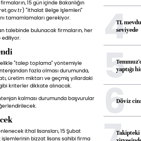
rmaların, 15 gün içinde Bakanlığın
4
t.gov.tr) "İthalat Belge İşlemleri"
ını tamamlamaları gerekiyor.
TL mevdua
seviyede
an talebinde bulunacak firmaların, her
ediliyor.
5
endi
Temmuz'da
celikle "talep toplama" yöntemiyle
yaptığı hi
kontenjandan fazla olması durumunda,
yatı, üretim miktarı ve geçmiş yıllardaki
6
bi kriterler dikkate alınacak.
tenjan kalması durumunda başvurular
Döviz cins
ğerlendirilecek.
7
ecek
enecek ithal lisansları, 15 Şubat
Takipteki 
işlemlerinin bizzat lisans sahibi firma
zirvesind