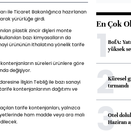
rı ile Ticaret Bakanlığınca hazırlanan
rak yürürlüğe girdi.
En Çok O
1
ılan plastik zincir dişleri monte
 kullanılan bazı kimyasalların da
BofA: Yatı
ayi ürününün ithalatına yönelik tarife
yüksek se
2
 kontenjanların süreleri ürünlere göre
ında değişiyor.
Küresel gı
aresine İlişkin Tebliğ ile bazı sanayi
tırmandı
tarife kontenjanlarının dağıtımı ve
3
 açılan tarife kontenjanları, yalnızca
liyetlerinde ham madde veya ara malı
Otel dolu
dilecek.
Haziran a