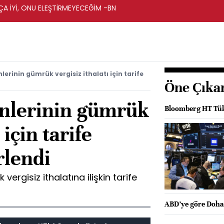
A İYİ, ONU ELEŞTİRMEYECEĞİM -BN
lerinin gümrük vergisiz ithalatı için tarife
Öne Çıka
ünlerinin gümrük
Bloomberg HT Tüke
 için tarife
rlendi
vergisiz ithalatına ilişkin tarife
ABD’ye göre Doha 