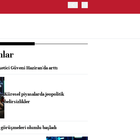
TRUMP: FAİZ ARTIRIMI 
nlar
tici Güveni Haziran'da arttı
Küresel piyasalarda jeopolitik
belirsizlikler
görüşmeleri olumlu başladı