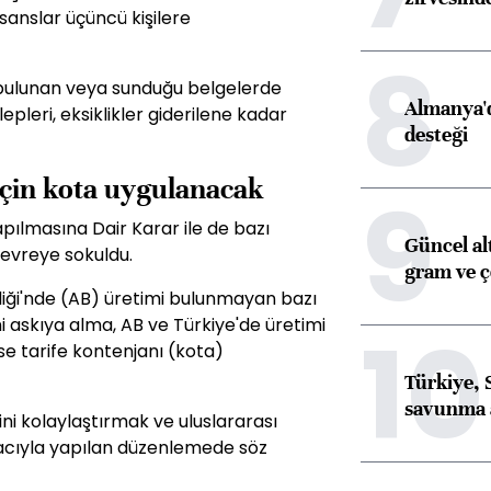
sanslar üçüncü kişilere
8
 bulunan veya sunduğu belgelerde
Almanya'd
lepleri, eksiklikler giderilene kadar
desteği
için kota uygulanacak
9
Yapılmasına Dair Karar ile de bazı
Güncel al
devreye sokuldu.
gram ve ç
iği'nde (AB) üretimi bulunmayan bazı
10
ni askıya alma, AB ve Türkiye'de üretimi
se tarife kontenjanı (kota)
Türkiye, 
savunma 
ni kolaylaştırmak ve uluslararası
acıyla yapılan düzenlemede söz