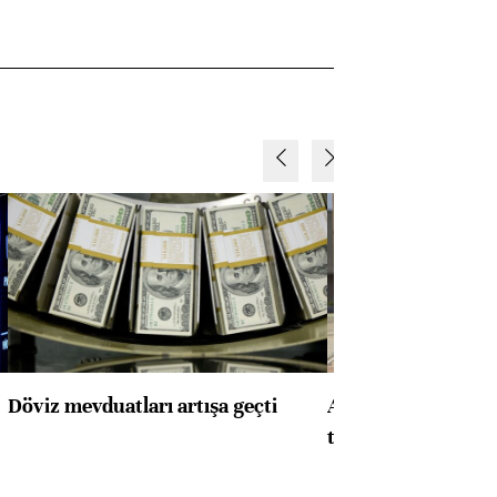
Döviz mevduatları artışa geçti
ABD'de konut başla
toparlandı