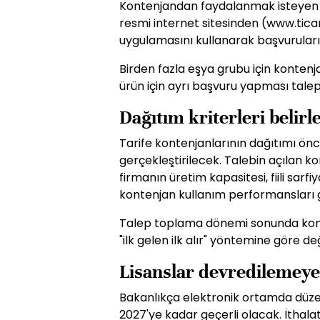
Kontenjandan faydalanmak isteyen fi
resmi internet sitesinden (www.ticare
uygulamasını kullanarak başvurular
Birden fazla eşya grubu için kontenj
ürün için ayrı başvuru yapması talep 
Dağıtım kriterleri belirl
Tarife kontenjanlarının dağıtımı ön
gerçekleştirilecek. Talebin açılan 
firmanın üretim kapasitesi, fiili sarfi
kontenjan kullanım performansları gi
Talep toplama dönemi sonunda kon
"ilk gelen ilk alır" yöntemine göre de
Lisanslar devredilemey
Bakanlıkça elektronik ortamda düzenl
2027'ye kadar geçerli olacak. İthalat 