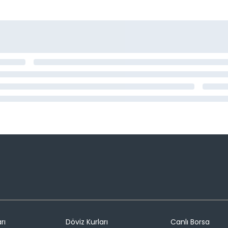
rı
Döviz Kurları
Canlı Borsa