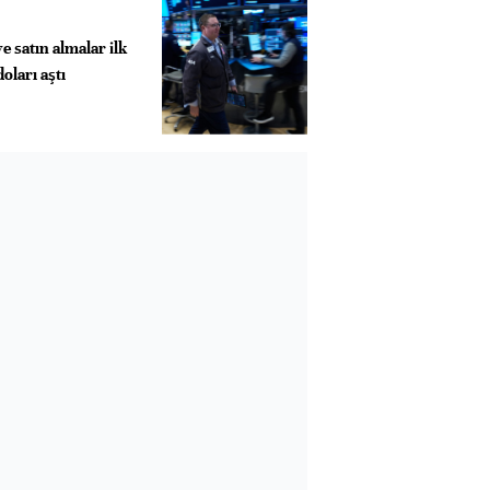
e satın almalar ilk
doları aştı