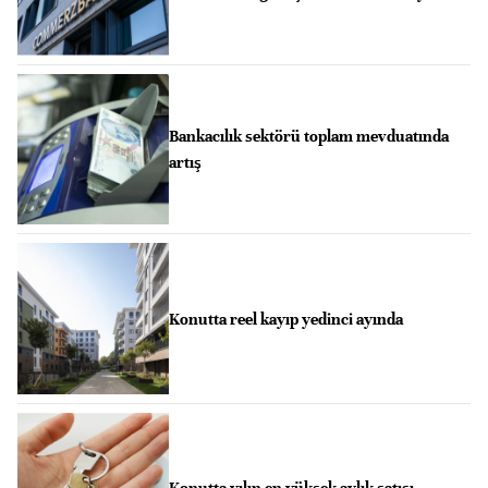
Bankacılık sektörü toplam mevduatında
artış
Konutta reel kayıp yedinci ayında