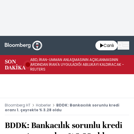
Canlı
ABD, İRAN-UMMAN ANLAŞMASININ AÇIKLANMASININ
AB
SON
ARDINDAN İRAN'A UYGULADIĞI ABLUKAYI KALDIRACAK -
GE
DAKİKA
REUTERS
UY
Bloomberg HT
Haberler
BDDK: Bankacılık sorunlu kredi
oranı 1. çeyrekte % 3.28 oldu
BDDK: Bankacılık sorunlu kredi