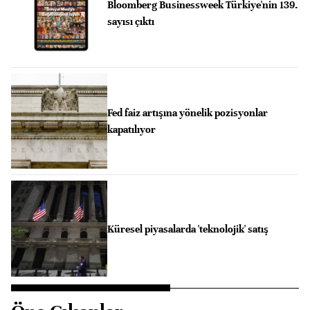
Bloomberg Businessweek Türkiye'nin 139.
sayısı çıktı
Fed faiz artışına yönelik pozisyonlar
kapatılıyor
Küresel piyasalarda 'teknolojik' satış