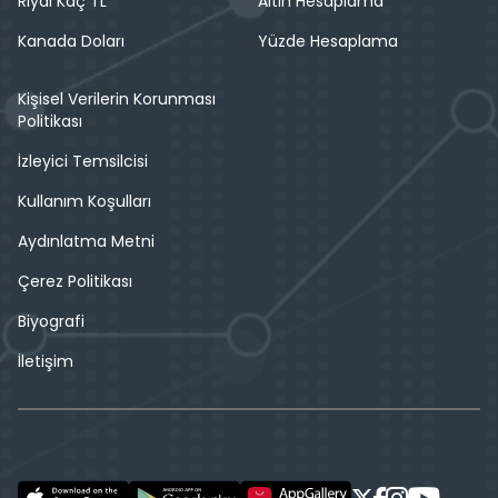
Riyal Kaç TL
Altın Hesaplama
Kanada Doları
Yüzde Hesaplama
Kişisel Verilerin Korunması
Politikası
İzleyici Temsilcisi
Kullanım Koşulları
Aydınlatma Metni
Çerez Politikası
Biyografi
İletişim