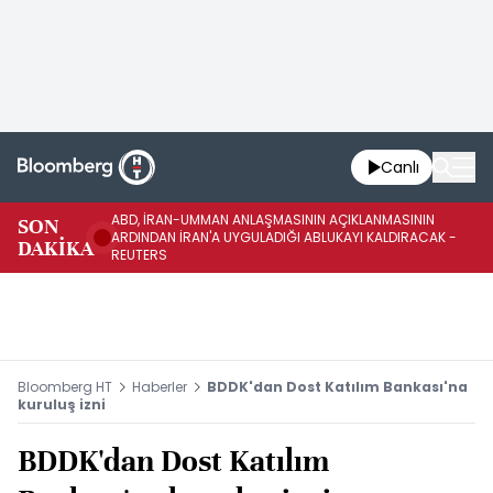
Canlı
ABD, İRAN-UMMAN ANLAŞMASININ AÇIKLANMASININ
AB
SON
ARDINDAN İRAN'A UYGULADIĞI ABLUKAYI KALDIRACAK -
GE
DAKİKA
REUTERS
UY
Bloomberg HT
Haberler
BDDK'dan Dost Katılım Bankası'na
kuruluş izni
BDDK'dan Dost Katılım