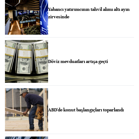
Yabancı yatırımcının tahvil alımı altı ayın
zirvesinde
Döviz mevduatları artışa geçti
ABD'de konut başlangıçları toparlandı