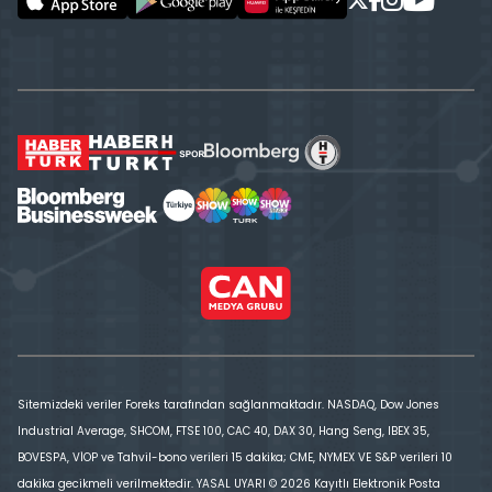
Sitemizdeki veriler Foreks tarafından sağlanmaktadır. NASDAQ, Dow Jones
Industrial Average, SHCOM, FTSE 100, CAC 40, DAX 30, Hang Seng, IBEX 35,
BOVESPA, VİOP ve Tahvil-bono verileri 15 dakika; CME, NYMEX VE S&P verileri 10
dakika gecikmeli verilmektedir. YASAL UYARI © 2026 Kayıtlı Elektronik Posta