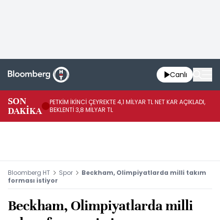
Canlı
SON
PETKİM İKİNCİ ÇEYREKTE 4,1 MİLYAR TL NET KAR AÇIKLADI,
İR
DAKİKA
BEKLENTİ 3,8 MİLYAR TL
UY
Bloomberg HT
Spor
Beckham, Olimpiyatlarda milli takım
forması istiyor
Beckham, Olimpiyatlarda milli