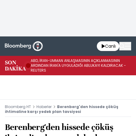
Canlı
ABD, İRAN-UMMAN ANLAŞMASININ AÇIKLANMASININ
AB
SON
ARDINDAN İRAN'A UYGULADIĞI ABLUKAYI KALDIRACAK -
GE
DAKİKA
REUTERS
UY
Bloomberg HT
Haberler
Berenberg'den hissede çöküş
ihtimaline karşı yedek plan tavsiyesi
Berenberg'den hissede çöküş