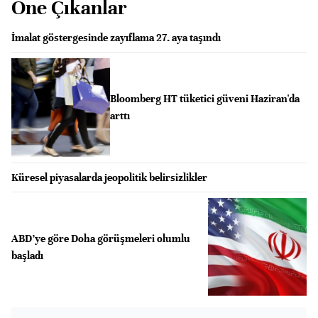
Öne Çıkanlar
İmalat göstergesinde zayıflama 27. aya taşındı
Bloomberg HT tüketici güveni Haziran'da
arttı
Küresel piyasalarda jeopolitik belirsizlikler
ABD’ye göre Doha görüşmeleri olumlu
başladı