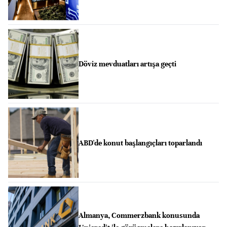
Döviz mevduatları artışa geçti
ABD'de konut başlangıçları toparlandı
Almanya, Commerzbank konusunda