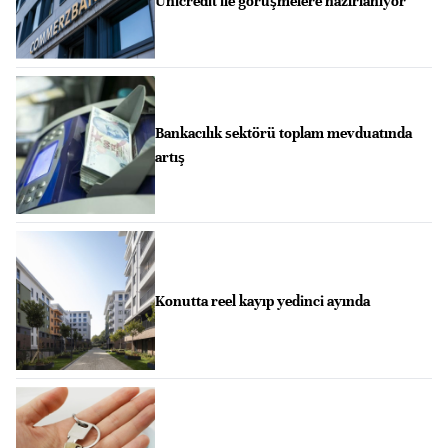
Unicredit ile görüşmelere hazırlanıyor
Bankacılık sektörü toplam mevduatında
artış
Konutta reel kayıp yedinci ayında