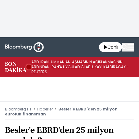
Canlı
ABD, İRAN-UMMAN ANLAŞMASININ AÇIKLANMASININ
AB
SON
ARDINDAN İRAN'A UYGULADIĞI ABLUKAYI KALDIRACAK -
GE
DAKİKA
REUTERS
UY
Bloomberg HT
Haberler
Besler'e EBRD'den 25 milyon
euroluk finansman
Besler'e EBRD'den 25 milyon