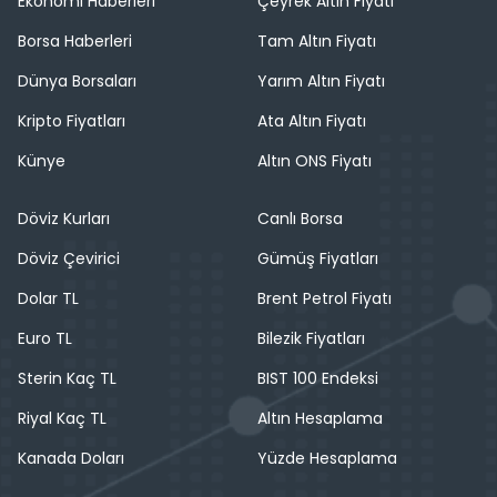
Ekonomi Haberleri
Çeyrek Altın Fiyatı
Borsa Haberleri
Tam Altın Fiyatı
Dünya Borsaları
Yarım Altın Fiyatı
Kripto Fiyatları
Ata Altın Fiyatı
Künye
Altın ONS Fiyatı
Döviz Kurları
Canlı Borsa
Döviz Çevirici
Gümüş Fiyatları
Dolar TL
Brent Petrol Fiyatı
Euro TL
Bilezik Fiyatları
Sterin Kaç TL
BIST 100 Endeksi
Riyal Kaç TL
Altın Hesaplama
Kanada Doları
Yüzde Hesaplama