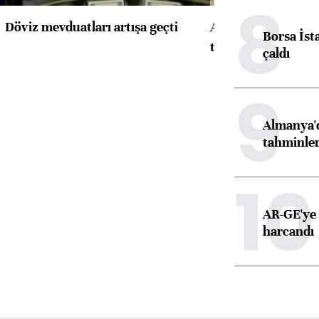
8
Döviz mevduatları artışa geçti
ABD'de konut başla
Borsa İst
toparlandı
çaldı
9
Almanya'd
tahminler
10
AR-GE'ye 
harcandı