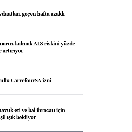
duatları geçen hafta azaldı
 maruz kalmak ALS riskini yüzde
 artırıyor
şullu CarrefourSA izni
Almanya, Commerzbank
Ba
konusunda Unicredit ile
me
tavuk eti ve bal ihracatı için
görüşmelere hazırlanıyor
il ışık bekliyor