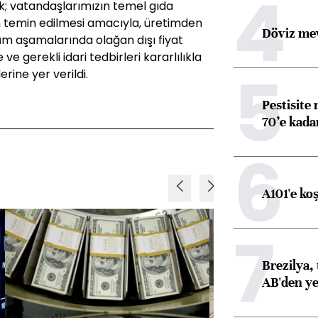
4
k; vatandaşlarımızın temel gıda
in temin edilmesi amacıyla, üretimden
Döviz mev
tüm aşamalarında olağan dışı fiyat
e gerekli idari tedbirleri kararlılıkla
5
ine yer verildi.
Pestisite
70’e kadar
6
A101'e ko
7
Brezilya, 
AB'den yeş