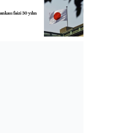
kası faizi 30 yılın