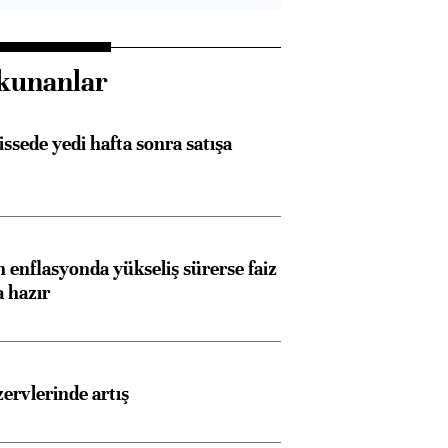
kunanlar
issede yedi hafta sonra satışa
 enflasyonda yükseliş sürerse faiz
a hazır
rvlerinde artış