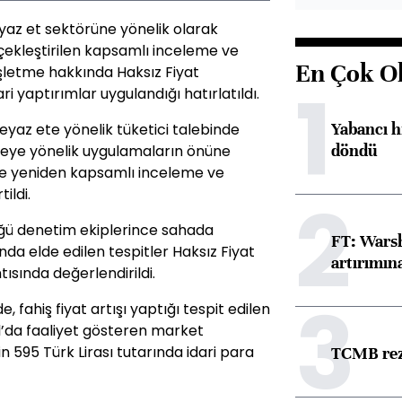
eyaz et sektörüne yönelik olarak
rçekleştirilen kapsamlı inceleme ve
En Çok O
şletme hakkında Haksız Fiyat
1
i yaptırımlar uygulandığı hatırlatıldı.
Yabancı h
eyaz ete yönelik tüketici talebinde
döndü
meye yönelik uygulamaların önüne
de yeniden kapsamlı inceleme ve
2
ildi.
lüğü denetim ekiplerince sahada
FT: Warsh
da elde edilen tespitler Haksız Fiyat
artırımın
ısında değerlendirildi.
3
 fahiş fiyat artışı yaptığı tespit edilen
ul’da faaliyet gösteren market
n 595 Türk Lirası tutarında idari para
TCMB reze