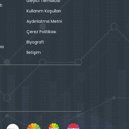
İzleyici Temsilcisi
tı
Kullanım Koşulları
Aydınlatma Metni
Çerez Politikası
Biyografi
ma
İletişim