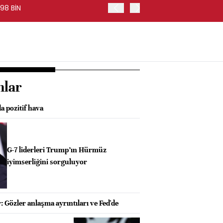
98 BİN
FED BAŞKANI WARSH, PİYA
nlar
a pozitif hava
G-7 liderleri Trump’ın Hürmüz
iyimserliğini sorguluyor
: Gözler anlaşma ayrıntıları ve Fed'de