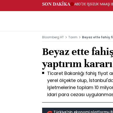
SON DAKİKA
ABD'DE İŞSİZLİK MAAŞI 
Bloomberg HT
Tarım
Beyaz ette fahiş f
Beyaz ette fahiş
yaptırım kararı
Ticaret Bakanlığı fahiş fiyat ar
yerel ölçekte olup, İstanbul'
işletmelerine toplam 10 milyon
idari para cezası uygulanması
Türkiye'nin ekonomi platformu B