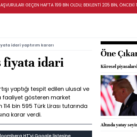
BAŞVURULARI GEÇEN HAFTA 199 BİN OLDU; BEKLENTİ 205 BİN, ÖNCEKİ 1
iyata idari yaptırım kararı
Öne Çıka
 fiyata idari
Küresel piyasalard
tışı yaptığı tespit edilen ulusal ve
da faaliyet gösteren market
 114 bin 595 Türk Lirası tutarında
na karar verdi.
Altında yatay seyir
loomberg HT'yi Google listesine