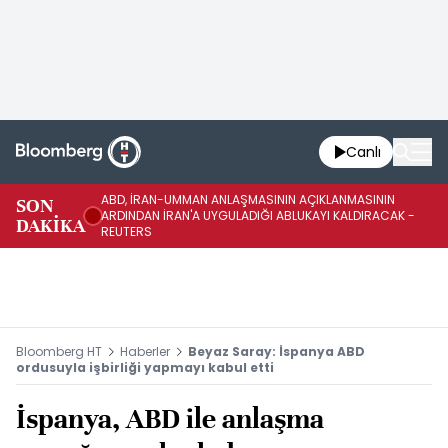
Canlı
ABD, İRAN-UMMAN ANLAŞMASININ AÇIKLANMASININ
AB
SON
ARDINDAN İRAN'A UYGULADIĞI ABLUKAYI KALDIRACAK -
GE
DAKİKA
REUTERS
UY
Bloomberg HT
Haberler
Beyaz Saray: İspanya ABD
ordusuyla işbirliği yapmayı kabul etti
İspanya, ABD ile anlaşma