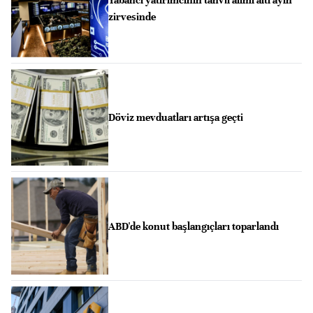
Yabancı yatırımcının tahvil alımı altı ayın
zirvesinde
Döviz mevduatları artışa geçti
ABD'de konut başlangıçları toparlandı