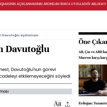
ŞMASININ AÇIKLANMASININ ARDINDAN İRAN'A UYGULADIĞI ABLUKAYI
n Davutoğlu açıklaması
Öne Çıka
n Davutoğlu
AB, Çin ve ABD ka
Macron karşı karş
nest, Davutoğlu'nun görevi
cadeleyi etkilemeyeceğini söyledi
Erdoğan: Yunanista