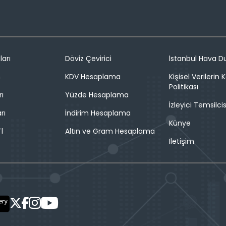
ları
Döviz Çevirici
İstanbul Hava 
n
KDV Hesaplama
Kişisel Verilerin
Politikası
rı
Yüzde Hesaplama
İzleyici Temsilcis
rı
İndirim Hesaplama
Künye
l
Altın ve Gram Hesaplama
İletişim