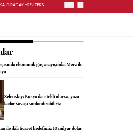
 KALDIRACAK -REUTERS
ABD DIŞİŞLERİ BAKANLIĞI
UYGULANACAK
nlar
rşısında ekonomik güç arayışında; Merz ile
ıya
Zelenskiy: Rusya da istekli olursa, yaza
kadar savaşı sonlandırabiliriz
n ile ikili ticaret hedefimiz 10 milyar dolar