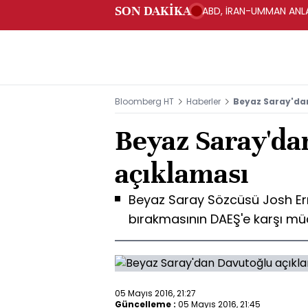
SON DAKİKA
ABD, İRAN-UMMAN ANLA
Bloomberg HT
Haberler
Beyaz Saray'da
Beyaz Saray'da
açıklaması
Beyaz Saray Sözcüsü Josh Er
bırakmasının DAEŞ'e karşı mü
05 Mayıs 2016, 21:27
Güncelleme :
05 Mayıs 2016, 21:45