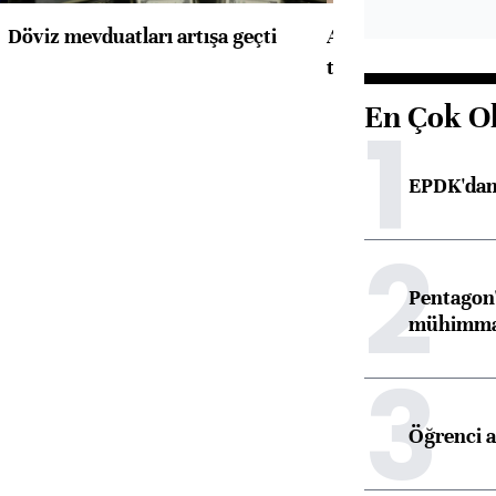
Döviz mevduatları artışa geçti
ABD'de konut başla
toparlandı
En Çok O
1
EPDK'dan 
2
Pentagon'
mühimmat 
3
Öğrenci a