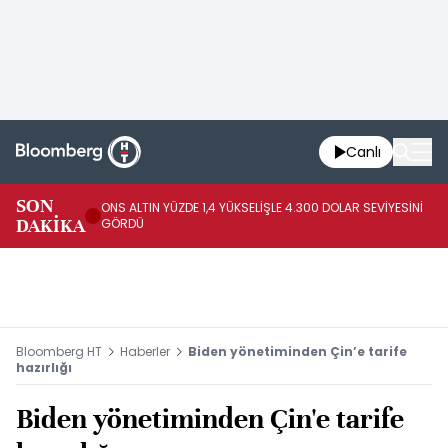
Canlı
SK
SON
ONS ALTIN YÜZDE 1,4 YÜKSELİŞLE 4.300 DOLAR SEVİYESİNİ
GE
DAKİKA
GÖRDÜ
DO
Bloomberg HT
Haberler
Biden yönetiminden Çin’e tarife
hazırlığı
Biden yönetiminden Çin'e tarife