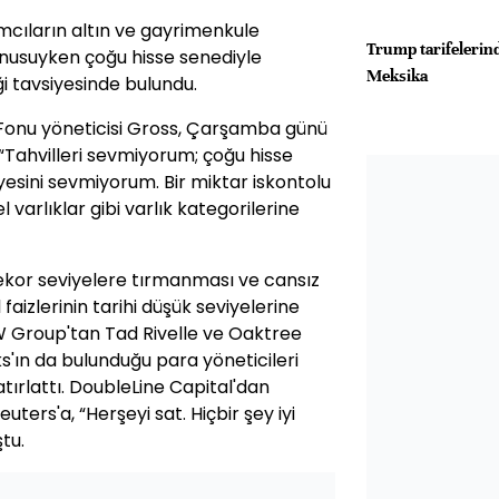
rımcıların altın ve gayrimenkule
Trump tarifelerind
konusuyken çoğu hisse senediyle
Meksika
i tavsiyesinde bulundu.
Fonu yöneticisi Gross, Çarşamba günü
“Tahvilleri sevmiyorum; çoğu hisse
esini sevmiyorum. Bir miktar iskontolu
el varlıklar gibi varlık kategorilerine
 rekor seviyelere tırmanması ve cansız
aizlerinin tarihi düşük seviyelerine
W Group'tan Tad Rivelle ve Oaktree
'ın da bulunduğu para yöneticileri
atırlattı. DoubleLine Capital'dan
ters'a, “Herşeyi sat. Hiçbir şey iyi
tu.