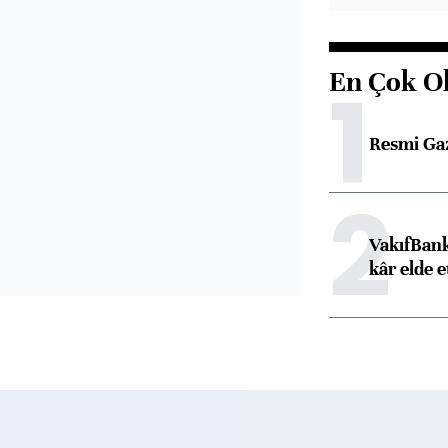
En Çok O
1
Resmi Ga
2
VakıfBank
kâr elde e