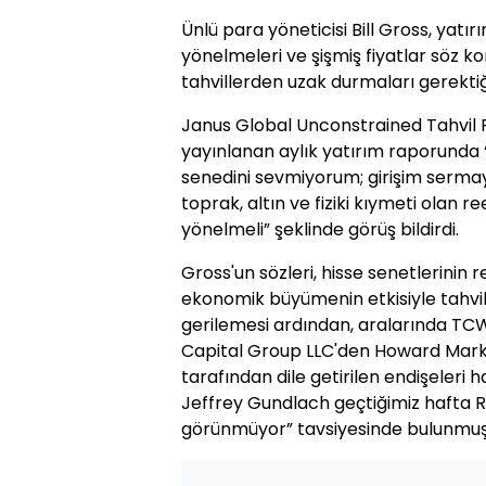
Ünlü para yöneticisi Bill Gross, yatı
yönelmeleri ve şişmiş fiyatlar söz 
tahvillerden uzak durmaları gerektiğ
Janus Global Unconstrained Tahvil 
yayınlanan aylık yatırım raporunda 
senedini sevmiyorum; girişim sermay
toprak, altın ve fiziki kıymeti olan re
yönelmeli” şeklinde görüş bildirdi.
Gross'un sözleri, hisse senetlerinin
ekonomik büyümenin etkisiyle tahvil f
gerilemesi ardından, aralarında TC
Capital Group LLC'den Howard Marks
tarafından dile getirilen endişeleri h
Jeffrey Gundlach geçtiğimiz hafta Reu
görünmüyor” tavsiyesinde bulunmuş