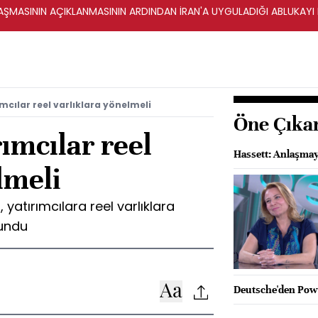
ŞMASININ AÇIKLANMASININ ARDINDAN İRAN'A UYGULADIĞI ABLUKAYI
rımcılar reel varlıklara yönelmeli
Öne Çıka
rımcılar reel
Hassett: Anlaşmay
lmeli
, yatırımcılara reel varlıklara
lundu
Deutsche'den Powel
9