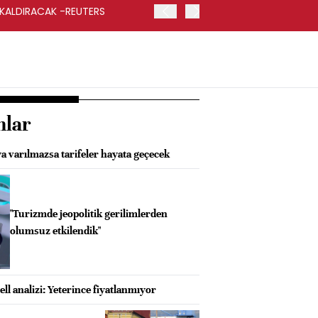
 KALDIRACAK -REUTERS
ABD DIŞİŞLERİ BAKANLIĞI
UYGULANACAK
nlar
a varılmazsa tarifeler hayata geçecek
"Turizmde jeopolitik gerilimlerden
olumsuz etkilendik"
l analizi: Yeterince fiyatlanmıyor