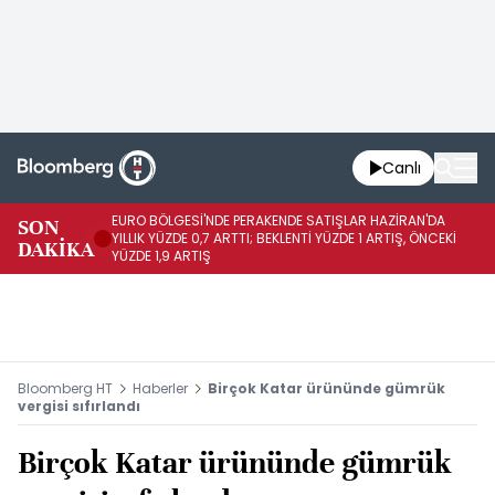
Canlı
EURO BÖLGESİ'NDE PERAKENDE SATIŞLAR HAZİRAN'DA
EU
SON
YILLIK YÜZDE 0,7 ARTTI; BEKLENTİ YÜZDE 1 ARTIŞ, ÖNCEKİ
AY
DAKİKA
YÜZDE 1,9 ARTIŞ
ÖN
Bloomberg HT
Haberler
Birçok Katar ürününde gümrük
vergisi sıfırlandı
Birçok Katar ürününde gümrük