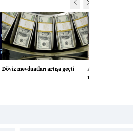
Döviz mevduatları artışa geçti
ABD'de konut başla
toparlandı