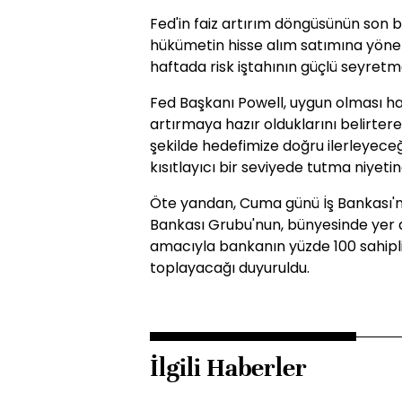
Fed'in faiz artırım döngüsünün son b
hükümetin hisse alım satımına yönel
haftada risk iştahının güçlü seyret
Fed Başkanı Powell, uygun olması hal
artırmaya hazır olduklarını belirtere
şekilde hedefimize doğru ilerleyece
kısıtlayıcı bir seviyede tutma niyetind
Öte yandan, Cuma günü İş Bankası'n
Bankası Grubu'nun, bünyesinde yer a
amacıyla bankanın yüzde 100 sahipliğ
toplayacağı duyuruldu.
İlgili Haberler