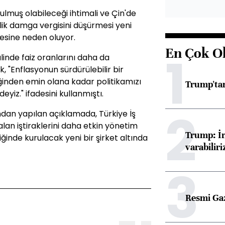
ulmuş olabileceği ihtimali ve Çin'de
ik damga vergisini düşürmesi yeni
mesine neden oluyor.
En Çok O
1
inde faiz oranlarını daha da
k, "Enflasyonun sürdürülebilir bir
ğinden emin olana kadar politikamızı
Trump'tan
eyiz." ifadesini kullanmıştı.
2
dan yapılan açıklamada, Türkiye İş
lan iştiraklerini daha etkin yönetim
Trump: İr
inde kurulacak yeni bir şirket altında
varabiliri
3
Resmi Ga