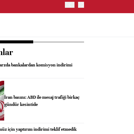
OYAK ÇİMENTO İKİNCİ ÇEY
nlar
 arzda bankalardan komisyon indirimi
İran basını: ABD ile mesaj trafiği birkaç
gündür kesintide
üz için yaptırım indirimi teklif etmedik