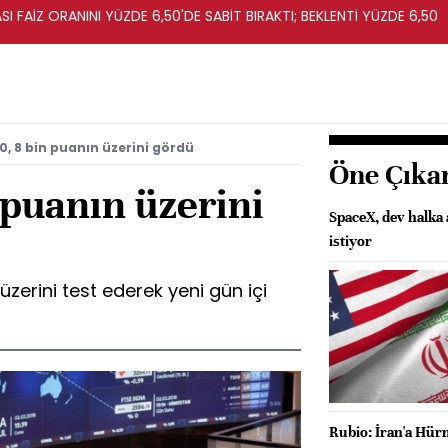
I FAİZ ORANINI YÜZDE 6,50'DE SABİT BIRAKTI; BEKLENTİ YÜZDE 6,50
0, 8 bin puanın üzerini gördü
Öne Çıka
 puanın üzerini
SpaceX, dev halka
istiyor
üzerini test ederek yeni gün içi
Rubio: İran'a Hürm