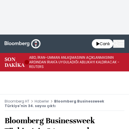
Canlı
ABD, İRAN-UMMAN ANLAŞMASININ AÇIKLANMASININ
AB
SON
ARDINDAN İRAN'A UYGULADIĞI ABLUKAYI KALDIRACAK -
GE
DAKİKA
REUTERS
UY
Bloomberg HT
Haberler
Bloomberg Businessweek
Türkiye'nin 34. sayısı çıktı
Bloomberg Businessweek