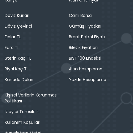
Künye
Altın ONS Fiyatı
Döviz Kurları
Canlı Borsa
Döviz Çevirici
Gümüş Fiyatları
Dolar TL
Brent Petrol Fiyatı
Euro TL
Bilezik Fiyatları
Sterin Kaç TL
BIST 100 Endeksi
Riyal Kaç TL
Altın Hesaplama
Kanada Doları
Yüzde Hesaplama
Kişisel Verilerin Korunması
Politikası
İzleyici Temsilcisi
Kullanım Koşulları