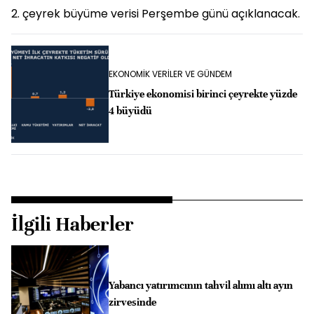
2. çeyrek büyüme verisi Perşembe günü açıklanacak.
EKONOMİK VERİLER VE GÜNDEM
Türkiye ekonomisi birinci çeyrekte yüzde
4 büyüdü
İlgili Haberler
Yabancı yatırımcının tahvil alımı altı ayın
zirvesinde