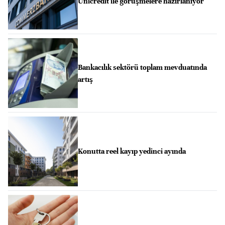
Unicredit ile görüşmelere hazırlanıyor
Bankacılık sektörü toplam mevduatında
artış
Konutta reel kayıp yedinci ayında