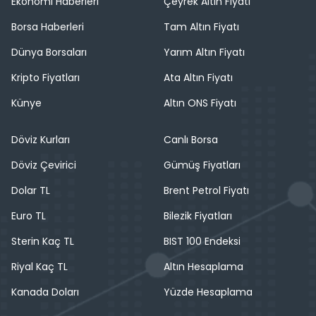
Ekonomi Haberleri
Çeyrek Altın Fiyatı
Borsa Haberleri
Tam Altın Fiyatı
Dünya Borsaları
Yarım Altın Fiyatı
Kripto Fiyatları
Ata Altın Fiyatı
Künye
Altın ONS Fiyatı
Döviz Kurları
Canlı Borsa
Döviz Çevirici
Gümüş Fiyatları
Dolar TL
Brent Petrol Fiyatı
Euro TL
Bilezik Fiyatları
Sterin Kaç TL
BIST 100 Endeksi
Riyal Kaç TL
Altın Hesaplama
Kanada Doları
Yüzde Hesaplama