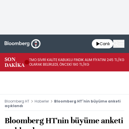
Canlı
SON
TMO SİVRİ KALİTE KABUKLU FINDIK ALIM FİYATINI 245 TL/KG
TM
DAKİKA
OLARAK BELİRLEDİ, ÖNCEKİ 190 TL/KG
TL
Bloomberg HT
Haberler
Bloomberg HT'nin büyüme anketi
açıklandı
Bloomberg HT'nin büyüme anketi