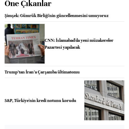
Öne Çıkanlar
Şimşek: Gümrük Birliği'nin güncellenmesini umuyoruz
CNN: İslamabad'da yeni müzakereler
Pazartesi yapılacak
Trump’tan İran’a Çarşamba ültimatomu
S&P, Türkiye'nin kredi notunu korudu