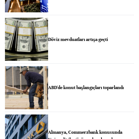
Döviz mevduatları artışa geçti
ABD'de konut başlangıçları toparlandı
Almanya, Commerzbank konusunda