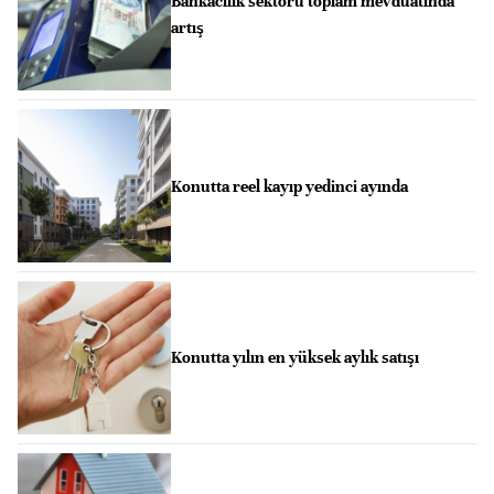
Bankacılık sektörü toplam mevduatında
artış
Konutta reel kayıp yedinci ayında
Konutta yılın en yüksek aylık satışı