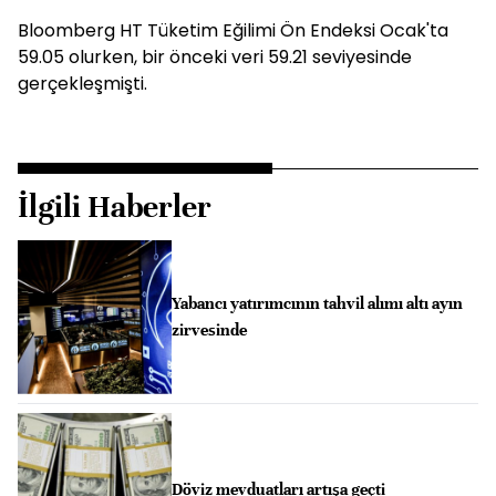
Bloomberg HT Tüketim Eğilimi Ön Endeksi Ocak'ta
59.05 olurken, bir önceki veri 59.21 seviyesinde
gerçekleşmişti.
İlgili Haberler
Yabancı yatırımcının tahvil alımı altı ayın
zirvesinde
Döviz mevduatları artışa geçti