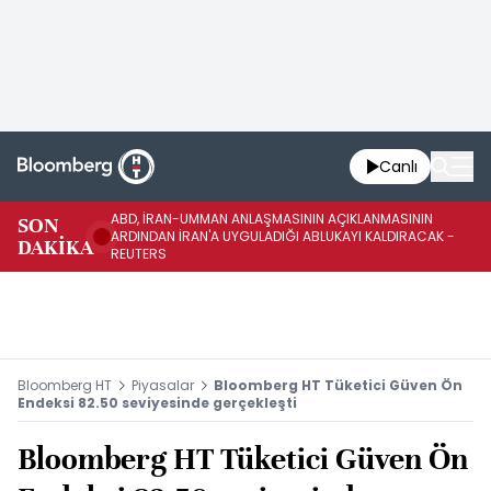
Canlı
ABD, İRAN-UMMAN ANLAŞMASININ AÇIKLANMASININ
AB
SON
ARDINDAN İRAN'A UYGULADIĞI ABLUKAYI KALDIRACAK -
GE
DAKİKA
REUTERS
UY
Bloomberg HT
Piyasalar
Bloomberg HT Tüketici Güven Ön
Endeksi 82.50 seviyesinde gerçekleşti
Bloomberg HT Tüketici Güven Ön