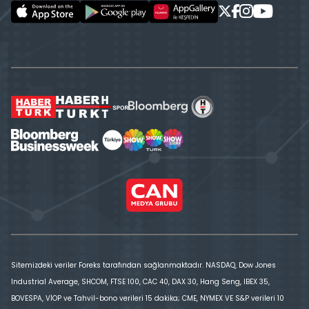
Sitemizdeki veriler Foreks tarafından sağlanmaktadır. NASDAQ, Dow Jones
Industrial Average, SHCOM, FTSE 100, CAC 40, DAX 30, Hang Seng, IBEX 35,
BOVESPA, VİOP ve Tahvil-bono verileri 15 dakika; CME, NYMEX VE S&P verileri 10