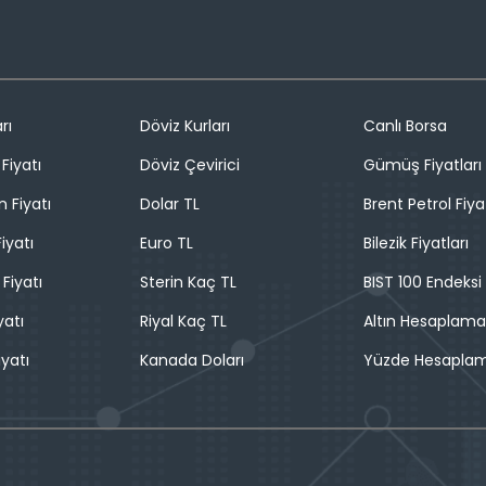
rı
Döviz Kurları
Canlı Borsa
Fiyatı
Döviz Çevirici
Gümüş Fiyatları
n Fiyatı
Dolar TL
Brent Petrol Fiya
iyatı
Euro TL
Bilezik Fiyatları
 Fiyatı
Sterin Kaç TL
BIST 100 Endeksi
yatı
Riyal Kaç TL
Altın Hesaplama
iyatı
Kanada Doları
Yüzde Hesapla