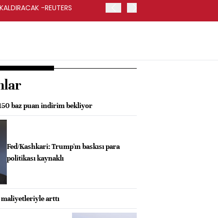
 KALDIRACAK -REUTERS
ABD DIŞİŞLERİ BAKANLIĞI
UYGULANACAK
nlar
50 baz puan indirim bekliyor
Fed/Kashkari: Trump'ın baskısı para
politikası kaynaklı
maliyetleriyle arttı