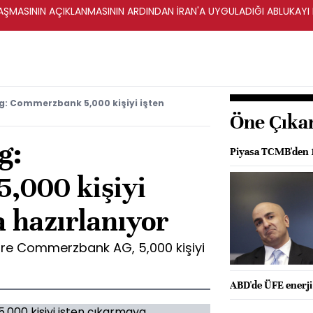
ŞMASININ AÇIKLANMASININ ARDINDAN İRAN'A UYGULADIĞI ABLUKAYI
g: Commerzbank 5,000 kişiyi işten
Öne Çıka
g:
Piyasa TCMB'den 1
,000 kişiyi
 hazırlanıyor
re Commerzbank AG, 5,000 kişiyi
ABD'de ÜFE enerji 