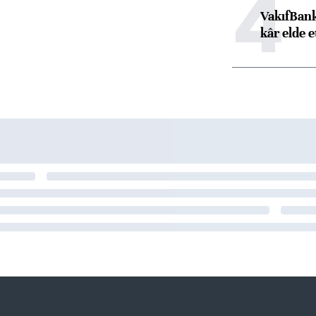
4
VakıfBank
kâr elde e