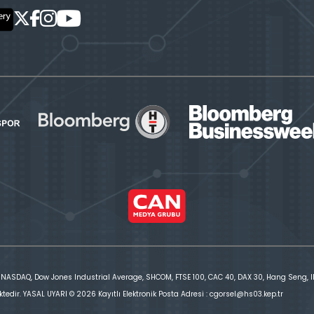
 NASDAQ, Dow Jones Industrial Average, SHCOM, FTSE 100, CAC 40, DAX 30, Hang Seng, IBE
ktedir. YASAL UYARI © 2026 Kayıtlı Elektronik Posta Adresi : cgorsel@hs03.kep.tr