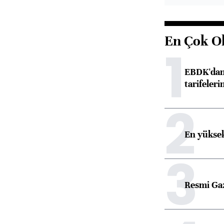
En Çok O
1
EBDK'dan 
tarifeleri
2
En yüksek
3
Resmi Ga