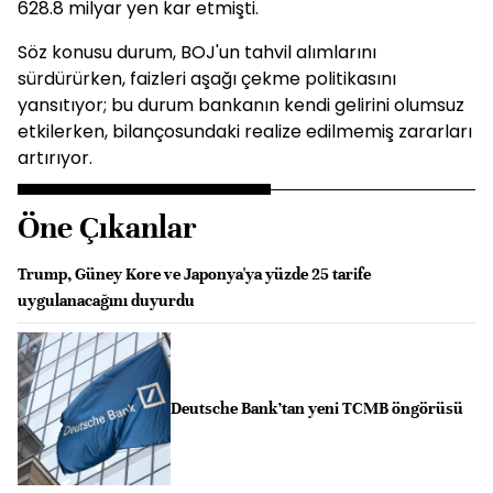
628.8 milyar yen kar etmişti.
Söz konusu durum, BOJ'un tahvil alımlarını
sürdürürken, faizleri aşağı çekme politikasını
yansıtıyor; bu durum bankanın kendi gelirini olumsuz
etkilerken, bilançosundaki realize edilmemiş zararları
artırıyor.
Öne Çıkanlar
Trump, Güney Kore ve Japonya'ya yüzde 25 tarife
uygulanacağını duyurdu
Deutsche Bank’tan yeni TCMB öngörüsü