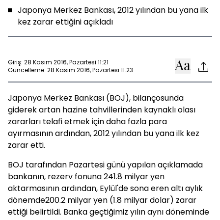
Japonya Merkez Bankası, 2012 yılından bu yana ilk
kez zarar ettiğini açıkladı
Giriş: 28 Kasım 2016, Pazartesi 11:21
Güncelleme: 28 Kasım 2016, Pazartesi 11:23
Japonya Merkez Bankası (BOJ), bilançosunda
giderek artan hazine tahvillerinden kaynaklı olası
zararları telafi etmek için daha fazla para
ayırmasının ardından, 2012 yılından bu yana ilk kez
zarar etti.
BOJ tarafından Pazartesi günü yapılan açıklamada
bankanın, rezerv fonuna 241.8 milyar yen
aktarmasının ardından, Eylül'de sona eren altı aylık
dönemde200.2 milyar yen (1.8 milyar dolar) zarar
ettiği belirtildi. Banka geçtiğimiz yılın aynı döneminde