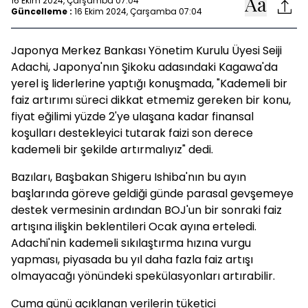
16 Ekim 2024, Çarşamba 07:04
Güncelleme :
16 Ekim 2024, Çarşamba 07:04
Japonya Merkez Bankası Yönetim Kurulu Üyesi Seiji
Adachi, Japonya'nın Şikoku adasındaki Kagawa'da
yerel iş liderlerine yaptığı konuşmada, "Kademeli bir
faiz artırımı süreci dikkat etmemiz gereken bir konu,
fiyat eğilimi yüzde 2'ye ulaşana kadar finansal
koşulları destekleyici tutarak faizi son derece
kademeli bir şekilde artırmalıyız" dedi.
Bazıları, Başbakan Shigeru Ishiba'nın bu ayın
başlarında göreve geldiği günde parasal gevşemeye
destek vermesinin ardından BOJ'un bir sonraki faiz
artışına ilişkin beklentileri Ocak ayına erteledi.
Adachi'nin kademeli sıkılaştırma hızına vurgu
yapması, piyasada bu yıl daha fazla faiz artışı
olmayacağı yönündeki spekülasyonları artırabilir.
Cuma günü açıklanan verilerin tüketici