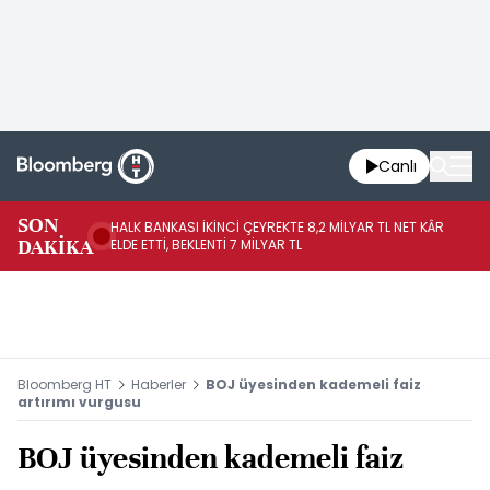
Canlı
SON
HALK BANKASI İKİNCİ ÇEYREKTE 8,2 MİLYAR TL NET KÂR
İŞ
DAKİKA
ELDE ETTİ, BEKLENTİ 7 MİLYAR TL
MÜ
Bloomberg HT
Haberler
BOJ üyesinden kademeli faiz
artırımı vurgusu
BOJ üyesinden kademeli faiz