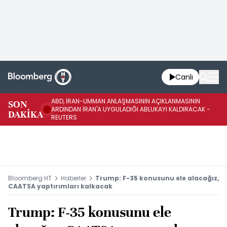
Canlı
ABD, İRAN-UMMAN ANLAŞMASININ AÇIKLANMASININ
AB
SON
ARDINDAN İRAN'A UYGULADIĞI ABLUKAYI KALDIRACAK -
GE
DAKİKA
REUTERS
UY
Bloomberg HT
Haberler
Trump: F-35 konusunu ele alacağız,
CAATSA yaptırımları kalkacak
Trump: F-35 konusunu ele