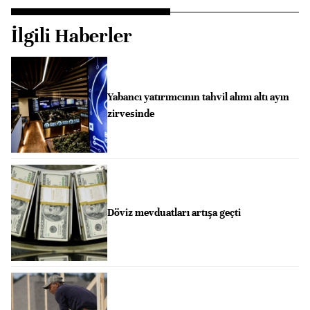
İlgili Haberler
Yabancı yatırımcının tahvil alımı altı ayın
zirvesinde
Döviz mevduatları artışa geçti