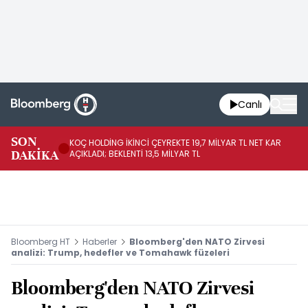
Canlı
SON
KOÇ HOLDİNG İKİNCİ ÇEYREKTE 19,7 MİLYAR TL NET KAR
BO
DAKİKA
AÇIKLADI; BEKLENTİ 13,5 MİLYAR TL
YÜ
Bloomberg HT
Haberler
Bloomberg'den NATO Zirvesi
analizi: Trump, hedefler ve Tomahawk füzeleri
Bloomberg'den NATO Zirvesi