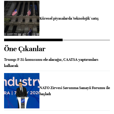
Küresel piyasalarda 'teknolojik' satış
Öne Çıkanlar
Trump: F-35 konusunu ele alacağız, CAATSA yaptırımları
kalkacak
NATO Zirvesi Savunma Sanayii Forumu ile
başladı