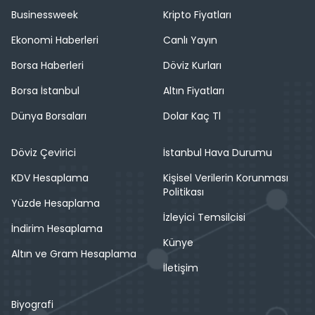
Businessweek
Kripto Fiyatları
Ekonomi Haberleri
Canlı Yayın
Borsa Haberleri
Döviz Kurları
Borsa İstanbul
Altın Fiyatları
Dünya Borsaları
Dolar Kaç Tl
Döviz Çevirici
İstanbul Hava Durumu
KDV Hesaplama
Kişisel Verilerin Korunması
Politikası
Yüzde Hesaplama
İzleyici Temsilcisi
İndirim Hesaplama
Künye
Altın ve Gram Hesaplama
İletişim
Biyografi