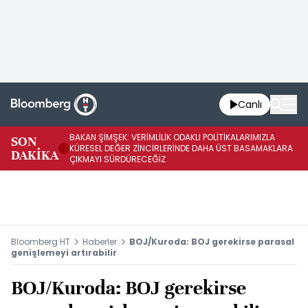
Canlı
BAKAN ŞİMŞEK: VERİMLİLİK ODAKLI POLİTİKALARIMIZLA
BA
SON
KÜRESEL DEĞER ZİNCİRLERİNDE DAHA ÜST BASAMAKLARA
VE
DAKİKA
ÇIKMAYI SÜRDÜRECEĞİZ
DÖ
Bloomberg HT
Haberler
BOJ/Kuroda: BOJ gerekirse parasal
genişlemeyi artırabilir
BOJ/Kuroda: BOJ gerekirse