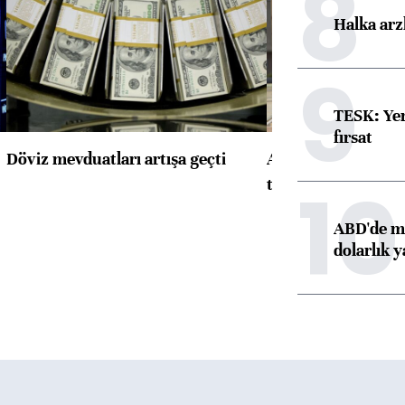
8
Halka arz
9
TESK: Yen
fırsat
Döviz mevduatları artışa geçti
ABD'de konut başla
10
toparlandı
ABD'de ma
dolarlık y