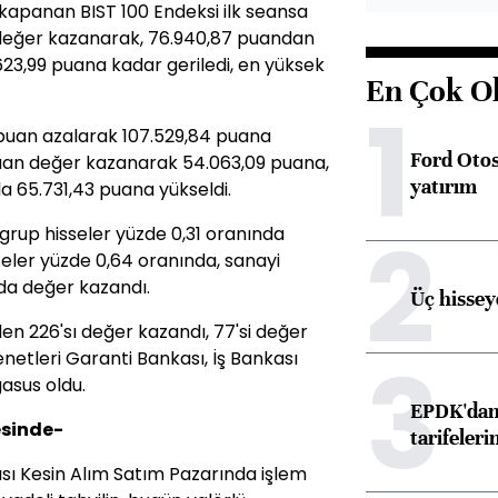
apanan BIST 100 Endeksi ilk seansa
 değer kazanarak, 76.940,87 puandan
623,99 puana kadar geriledi, en yüksek
En Çok O
1
puan azalarak 107.529,84 puana
Ford Otos
puan değer kazanarak 54.063,09 puana,
yatırım
la 65.731,43 puana yükseldi.
2
grup hisseler yüzde 0,31 oranında
seler yüzde 0,64 oranında, sanayi
nda değer kazandı.
Üç hisseye
den 226'sı değer kazandı, 77'si değer
3
enetleri Garanti Bankası, İş Bankası
gasus oldu.
EPDK'dan 
yesinde-
tarifeleri
ası Kesin Alım Satım Pazarında işlem