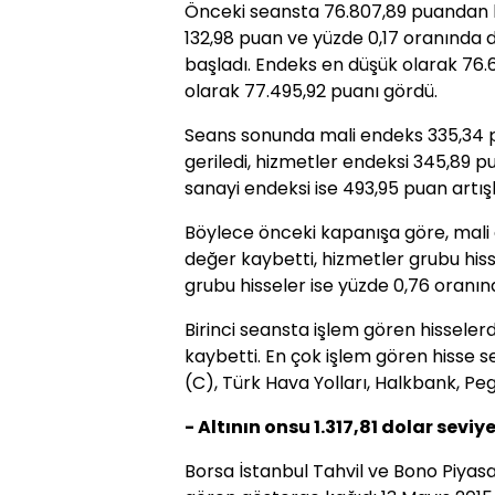
Önceki seansta 76.807,89 puandan k
132,98 puan ve yüzde 0,17 oranında
başladı. Endeks en düşük olarak 76.
olarak 77.495,92 puanı gördü.
Seans sonunda mali endeks 335,34 
geriledi, hizmetler endeksi 345,89 
sanayi endeksi ise 493,95 puan artış
Böylece önceki kapanışa göre, mali 
değer kaybetti, hizmetler grubu his
grubu hisseler ise yüzde 0,76 oranı
Birinci seansta işlem gören hisseler
kaybetti. En çok işlem gören hisse s
(C), Türk Hava Yolları, Halkbank, Pe
- Altının onsu 1.317,81 dolar sevi
Borsa İstanbul Tahvil ve Bono Piyas