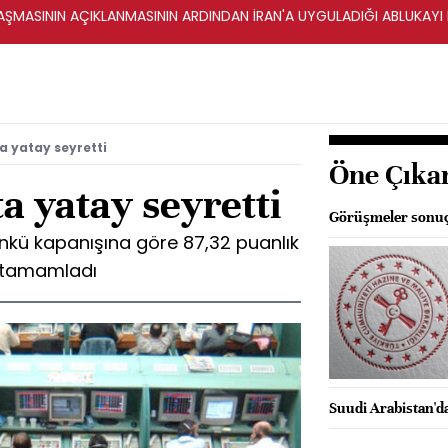
ŞMASININ AÇIKLANMASININ ARDINDAN İRAN'A UYGULADIĞI ABLUKAYI
a yatay seyretti
Öne Çıka
ta yatay seyretti
Görüşmeler sonuçs
dünkü kapanışına göre 87,32 puanlık
n tamamladı
Suudi Arabistan'da