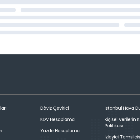
ları
Döviz Çevirici
İstanbul Hava 
n
KDV Hesaplama
Kişisel Verilerin
Politikası
rı
Yüzde Hesaplama
İzleyici Temsilcis