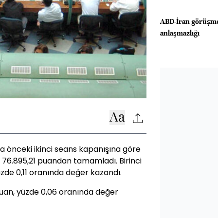
ABD-İran görüşm
anlaşmazlığı
ta önceki ikinci seans kapanışına göre
ı 76.895,21 puandan tamamladı. Birinci
üzde 0,11 oranında değer kazandı.
 puan, yüzde 0,06 oranında değer