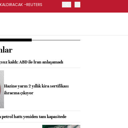
 KALDIRACAK -REUTERS
ABD DIŞİŞLERİ BAKANLIĞI
UYGULANACAK
nlar
uz kaldı: ABD ile İran anlaşamadı
Hazine yarın 2 yıllık kira sertifikası
ihracına çıkıyor
 petrol hattı yeniden tam kapasitede