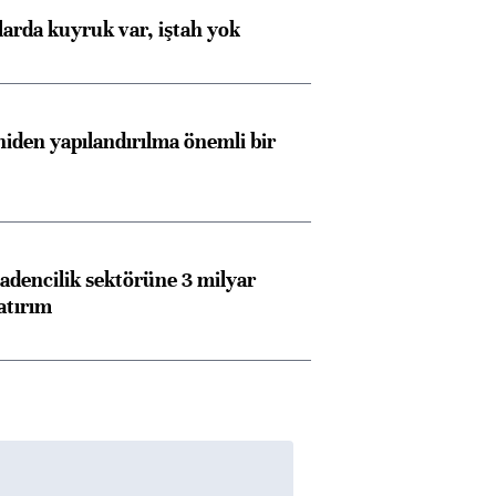
Almanya, Commerzbank
Ba
larda kuyruk var, iştah yok
konusunda Unicredit ile
me
görüşmelere hazırlanıyor
iden yapılandırılma önemli bir
ngıçları
dencilik sektörüne 3 milyar
atırım