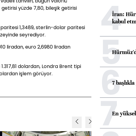
4
vadeli tahvilin, bugün valörlü
getirisi yüzde 7,80, bileşik getirisi
İran: Hür
kabul etm
aritesi 1,3489, sterlin-dolar paritesi
5
üzeyinde seyrediyor.
10 liradan, euro 2,6980 liradan
Hürmüz'de
6
 1.317,81 dolardan, Londra Brent tipi
dolardan işlem görüyor.
7 başlıkla
7
En yüksek